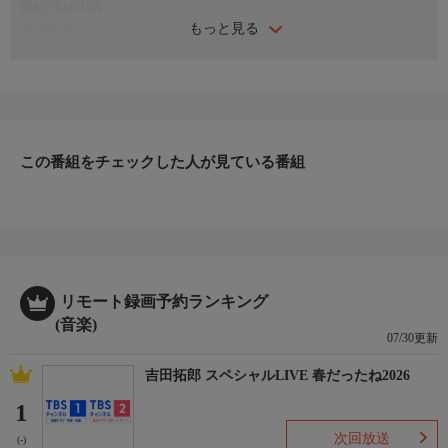
番組詳細内容
もっと見る
番組内容
♪Fight／永井真理子
♪最後の言い訳／徳永英明
♪「月光」「ひどく暑かった日のラヴソング」／BAKUFU
SLUMP
♪「THE BLUE BUS BLUES」／BAKUFU SLUMP、TOPS、
AMAZONS、永井真理子、松岡英明
この番組をチェックした人が見ている番組
ほか
（NHK放送日：1988年11月12日）
リモート録画予約ランキング
(音楽)
07/30更新
吉田拓郎 スペシャルLIVE 春だったね2026
1
次回放送
(-)