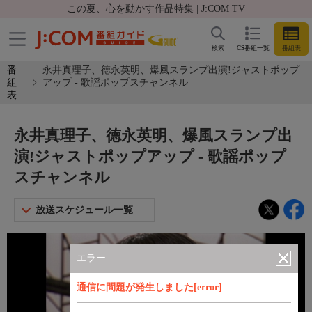
この夏、心を動かす作品特集 | J:COM TV
検索
CS番組一覧
番組表
番
永井真理子、徳永英明、爆風スランプ出演!ジャストポップ
組
アップ - 歌謡ポップスチャンネル
表
永井真理子、徳永英明、爆風スランプ出
演!ジャストポップアップ - 歌謡ポップ
スチャンネル
放送スケジュール一覧
エラー
通信に問題が発生しました[error]