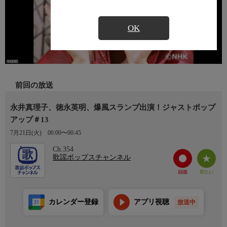
OK
前回の放送
永井真理子、徳永英明、爆風スランプ出演！ジャストポップ
アップ＃13
7月21日(火)
00:00〜00:45
Ch.354
歌謡ポップスチャンネル
カレンダー登録
アプリ視聴
放送中