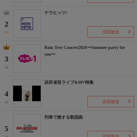
ナウヒッツ!
2
次回放送
(3)
Rain Tree Concert2026〜Summer party for
you〜
3
(-)
浜田省吾ライブ&MV特集
4
次回放送
(-)
列車で旅する歌謡曲
5
次回放送