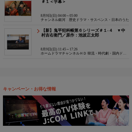
＃１＜字幕＞
8月9日(日) 04:00～05:00
チャンネル銀河 歴史ドラマ・サスペンス・日本のうた
【新】鬼平犯科帳第６シリーズ＃１-４ ▼中
村吉右衛門／原作：池波正太郎
8月9日(日) 11:45～17:26
ホームドラマチャンネルＨＤ 韓流・時代劇・国内ドラ
マ
キャンペーン・お得な情報