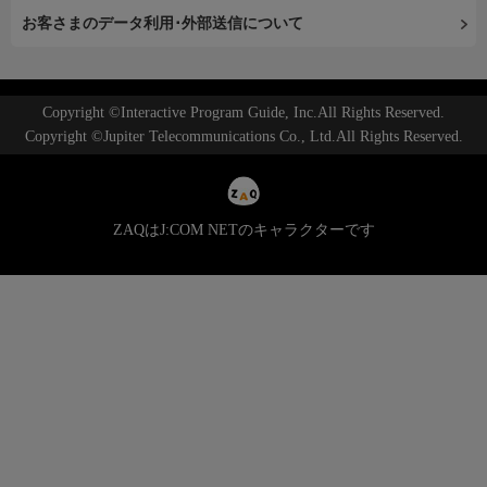
お客さまのデータ利用･外部送信について
Copyright ©Interactive Program Guide, Inc.All Rights Reserved.
Copyright ©Jupiter Telecommunications Co., Ltd.All Rights Reserved.
ZAQはJ:COM NETのキャラクターです