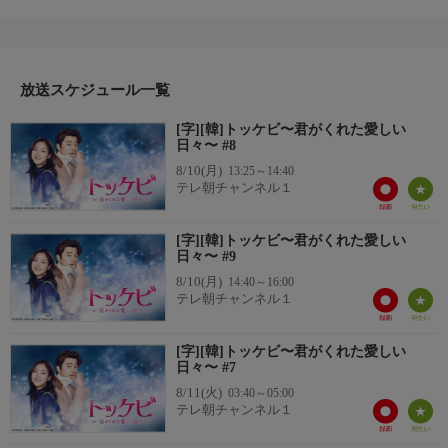
ウンタクを突き飛ばしてしまう。驚いて気を失いながらも「トッ
ケビの花嫁だと証明できてよかった」と笑うウンタクに、シンは
複雑な表情を浮かべる。一方、シンが大破させた車の映像を見た
ドクファは、財閥と死神の力を最大限に使って事態を収拾する。
あらすじ2
放送スケジュール一覧
剣が動いたことにショックを受けるシンと、古い掛け軸の絵を見
[字][韓]トッケビ〜君がくれた愛しい
て涙を流した死神だが、いつものように言い争う気力はなく…。
日々〜 #8
8/10(月)
13:25～14:40
テレ朝チャンネル１
[字][韓]トッケビ〜君がくれた愛しい
日々〜 #9
8/10(月)
14:40～16:00
テレ朝チャンネル１
[字][韓]トッケビ〜君がくれた愛しい
日々〜 #7
8/11(火)
03:40～05:00
テレ朝チャンネル１