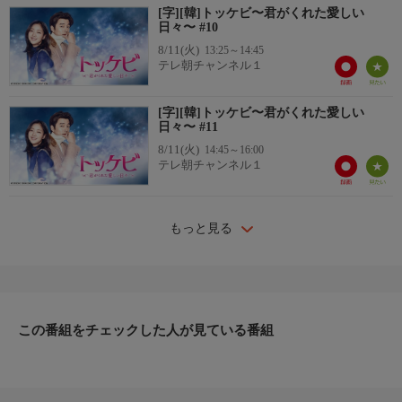
[字][韓]トッケビ〜君がくれた愛しい
日々〜 #10
8/11(火)
13:25～14:45
テレ朝チャンネル１
[字][韓]トッケビ〜君がくれた愛しい
日々〜 #11
8/11(火)
14:45～16:00
テレ朝チャンネル１
もっと見る
この番組をチェックした人が見ている番組