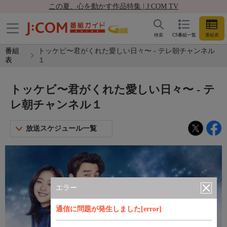
この夏、心を動かす作品特集 | J:COM TV
検索
CS番組一覧
番組表
番組
トッケビ〜君がくれた愛しい日々〜 - テレ朝チャンネル
表
１
トッケビ〜君がくれた愛しい日々〜 - テ
レ朝チャンネル１
放送スケジュール一覧
エラー
通信に問題が発生しました[error]