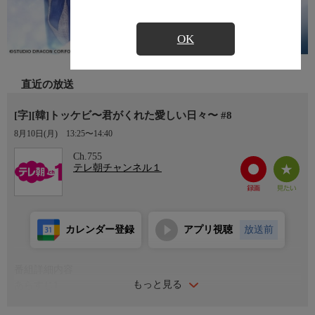
OK
直近の放送
[字][韓]トッケビ〜君がくれた愛しい日々〜 #8
8月10日(月)
13:25〜14:40
Ch.755
テレ朝チャンネル１
カレンダー登録
アプリ視聴
放送前
番組詳細内容
もっと見る
あらすじ1
ついにウンタクが剣の柄をつかむが、トッケビは痛みと恐怖から