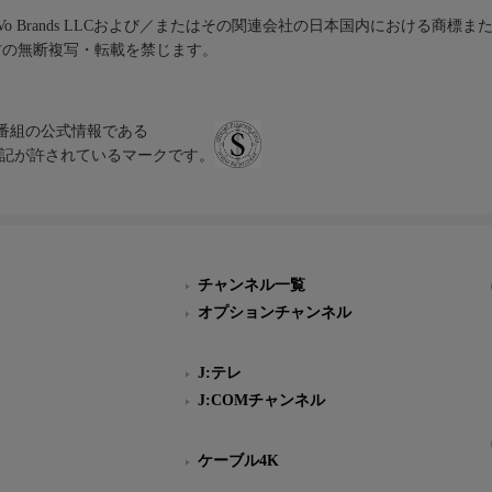
iVo Brands LLCおよび／またはその関連会社の日本国内における商標
材の無断複写・転載を禁じます。
、テレビ番組の公式情報である
スにのみ表記が許されているマークです。
チャンネル一覧
オプションチャンネル
J:テレ
J:COMチャンネル
ケーブル4K