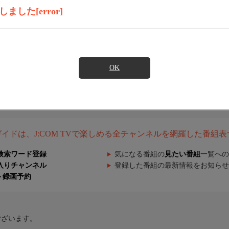
した[error]
OK
組ガイドは、J:COM TVで楽しめる全チャンネルを網羅した番組
検索ワード登録
気になる番組の
見たい番組
一覧への
入りチャンネル
登録した番組の最新情報をお知らせ
ト録画予約
ございます。