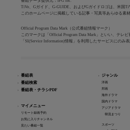
番組データ提供元：IPG Inc.
TiVo、Gガイド、G-GUIDE、およびGガイドロゴは、米国T
このホームページに掲載している記事・写真等あらゆる素
Official Program Data Mark（公式番組情報マーク）
このマークは「Official Program Data Mark」といい
「SI(Service Information)情報」を利用したサービ
番組表
ジャンル
番組検索
洋画
邦画
番組表・チラシPDF
海外ドラマ
国内ドラマ
マイメニュー
アジアドラマ
リモート録画予約
韓流まつり
お気に入りチャンネル
スポーツ
見たい番組一覧