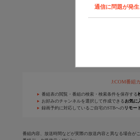
通信に問題が発生しま
J:COM番
番組表の閲覧・番組の検索・検索条件を保存する
お好みのチャンネルを選択して作成できる
お気に
録画予約に対応しているご自宅のSTBへの
リモー
番組内容、放送時間などが実際の放送内容と異なる場合が