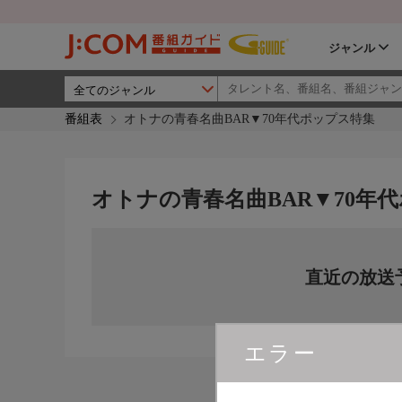
ジャンル
番組表
オトナの青春名曲BAR▼70年代ポップス特集
オトナの青春名曲BAR▼70年
直近の放送
エラー