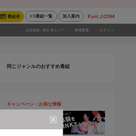
CS番組一覧
加入案内
番組表
地域変更
ログイン
設定地域：
東京 東エリア
同じジャンルのおすすめ番組
キャンペーン・お得な情報