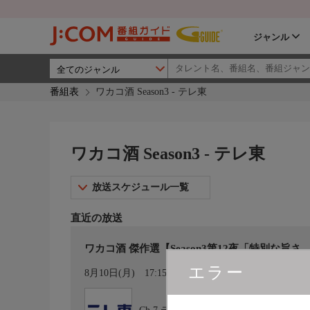
ジャンル
番組表
ワカコ酒 Season3 - テレ東
ワカコ酒 Season3 - テレ東
放送スケジュール一覧
直近の放送
ワカコ酒 傑作選【Season3第12夜「特別な旨さ、
エラー
カレンダー登録
8月10日(月)
17:15〜17:45