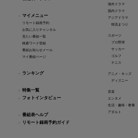
海外ドラマ
国内ドラマ
マイメニュー
アジアドラマ
リモート録画予約
韓流まつり
お気に入りチャンネル
スポーツ
見たい番組一覧
プロ野球
検索ワード登録
サッカー
番組お知らせメール
ゴルフ
マイ番組ページ
テニス
ランキング
アニメ・キッズ
ディズニー
特集一覧
音楽
フォトインタビュー
エンタメ
生活・趣味・教養
アダルト
番組表ヘルプ
リモート録画予約ガイド