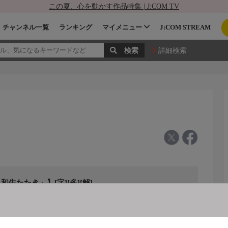
この夏、心を動かす作品特集 | J:COM TV
チャンネル一覧
ランキング
マイメニュー
J:COM STREAM
詳細検索
和牛たたき」】[字][多][解]