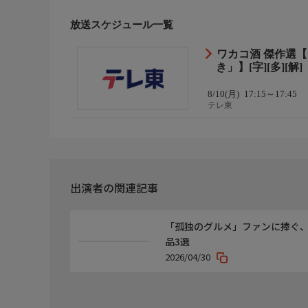
http://www.tv-tokyo.co.jp/wakako_zake3/
放送スケジュール一覧
番組からお知らせ
ワカコ酒 傑作選【S
この番組は再放送のため店舗の移転や閉店また営業
き」】[字][多][解]
8/10(月)
17:15～17:45
テレ東
出演者の関連記事
「孤独のグルメ」ファンに捧ぐ
品3選
2026/04/30