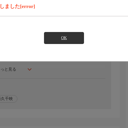
録画予約
見たい
した[error]
姿を見つつ、季節の変化に感じ入ったワカコは、春らしい
の水割り、炙り〆さばに冷酒で「ぷしゅー」。
品をもらい、感謝されたことにほっこりしたワカコが、そ
OK
が食べたいワカコにすすめられたのは…。
もっと見る
新久千映
ーズ刊)