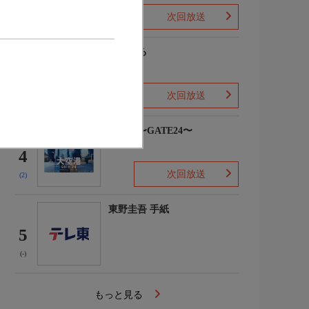
次回放送
(-)
風、薫る
3
次回放送
(3)
大空港〜GATE24〜
4
次回放送
(2)
東野圭吾 手紙
5
(-)
もっと見る