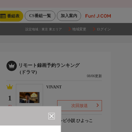
CS番組一覧
加入案内
番組表
地域変更
ログイン
設定地域：
東京 東エリア
リモート録画予約ランキング
(ドラマ)
08/06更新
VIVANT
1
次回放送
(1)
連続テレビ小説 ひよっこ
2