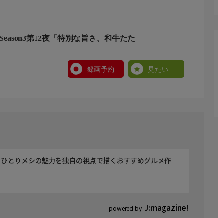
eason3第12夜「特別な旨さ、和牛たた
時間など放送当時と異なる場合があります。
録画予約
見たい
、ひとりメシの魅力を独自の視点で描くおすすめグルメ作
J:magazine!
powered by