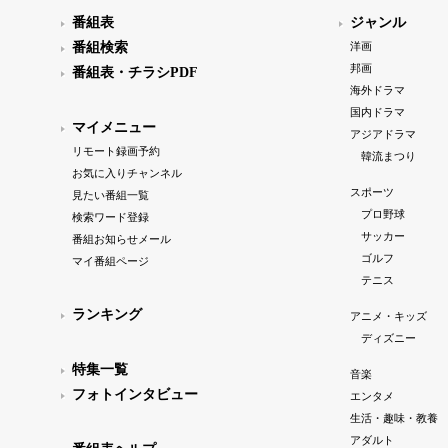
番組表
ジャンル
番組検索
洋画
邦画
番組表・チラシPDF
海外ドラマ
国内ドラマ
マイメニュー
アジアドラマ
リモート録画予約
韓流まつり
お気に入りチャンネル
スポーツ
見たい番組一覧
プロ野球
検索ワード登録
サッカー
番組お知らせメール
ゴルフ
マイ番組ページ
テニス
ランキング
アニメ・キッズ
ディズニー
特集一覧
音楽
フォトインタビュー
エンタメ
生活・趣味・教養
アダルト