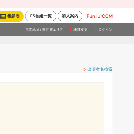
CS番組一覧
加入案内
番組表
地域変更
ログイン
設定地域：
東京 東エリア
出演者名検索