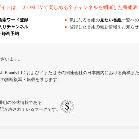
組ガイドは、J:COM TVで楽しめる全チャンネルを網羅した番組
検索ワード登録
気になる番組の
見たい番組
一覧への
入りチャンネル
登録した番組の最新情報をお知らせ
ト録画予約
ございます。
iVo Brands LLCおよび／またはその関連会社の日本国内における商標
材の無断複写・転載を禁じます。
、テレビ番組の公式情報である
スにのみ表記が許されているマークです。