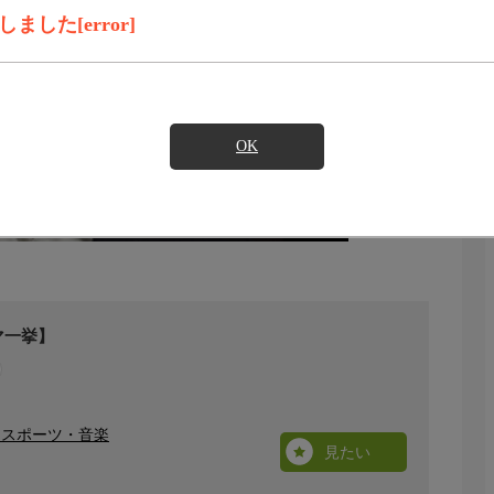
した[error]
OK
マ一挙】
・スポーツ・音楽
見たい