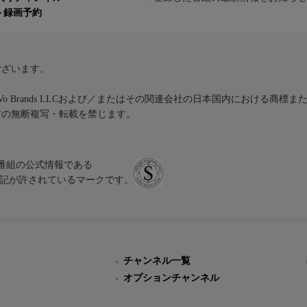
ト録画予約
ございます。
iVo Brands LLCおよび／またはその関連会社の日本国内における商標
材の無断複写・転載を禁じます。
、テレビ番組の公式情報である
スにのみ表記が許されているマークです。
チャンネル一覧
オプションチャンネル