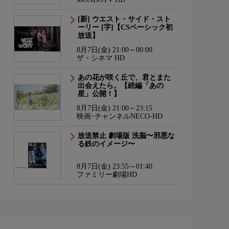
[新] ウエスト・サイド・スト
ーリー [字]【CSベーシック初
放送】
8月7日(金) 21:00～00:00
ザ・シネマ HD
あの花が咲く丘で、君とまた
出会えたら。【続編「あの
星」公開！】
8月7日(金) 21:00～23:15
映画･チャンネルNECO-HD
放送禁止 劇場版 洗脳〜邪悪な
る鉄のイメージ〜
8月7日(金) 23:55～01:40
ファミリー劇場HD