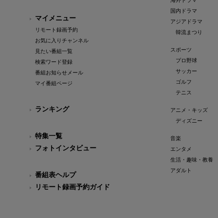
海外ドラマ
国内ドラマ
マイメニュー
アジアドラマ
リモート録画予約
韓流まつり
お気に入りチャンネル
スポーツ
見たい番組一覧
プロ野球
検索ワード登録
サッカー
番組お知らせメール
ゴルフ
マイ番組ページ
テニス
ランキング
アニメ・キッズ
ディズニー
特集一覧
音楽
フォトインタビュー
エンタメ
生活・趣味・教養
アダルト
番組表ヘルプ
リモート録画予約ガイド