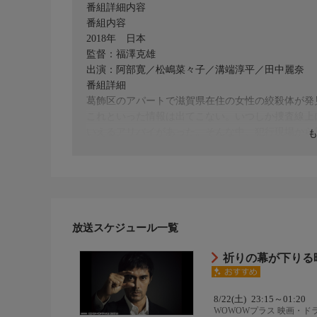
番組詳細内容
番組内容
2018年 日本
監督：福澤克雄
出演：阿部寛／松嶋菜々子／溝端淳平／田中麗奈
番組詳細
葛飾区のアパートで滋賀県在住の女性の絞殺体が発
これといった情報は出てこない。いつしか捜査線上
いえるアリバイがあった。そんな中、犯行現場から
つかり、日本橋署の刑事・加賀が調べると、事件は
いく。
放送スケジュール一覧
祈りの幕が下りる
8/22(土)
23:15～01:20
WOWOWプラス 映画・ド