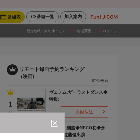
CS番組一覧
加入案内
番組表
地域変更
ログイン
設定地域：
東京 東エリア
リモート録画予約ランキング
(映画)
07/30更新
ヴェノム:ザ・ラストダンス◆
特集:
1
次回放送
(-)
はたらく細胞◆NECO初◆永
野芽郁 佐藤健出演
2