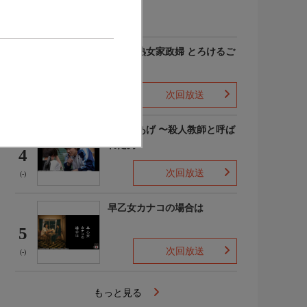
(-)
愛しの熟女家政婦 とろけるご
奉仕
3
次回放送
(-)
でっちあげ 〜殺人教師と呼ば
れた男
4
次回放送
(-)
早乙女カナコの場合は
5
次回放送
(-)
もっと見る