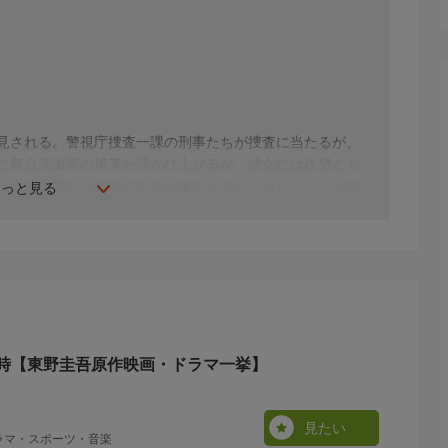
見される。警視庁捜査一課の刑事たちが捜査に当たるが、
に舞台演出家の博美が浮かび上がるが、彼女には鉄壁とも
日本橋を囲む12の橋の名前が書き込まれたカレンダーが見
もっと見る
まだ幼かった加賀を捨てて家を出た彼の母親につながって
時【東野圭吾原作映画・ドラマ一挙】
見たい
ラマ・スポーツ・音楽