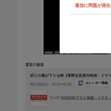
通信に問題が発生しま
直近の放送
祈りの幕が下りる時【東野圭吾原作映画・ドラ
カレンダー登録
8月22日(土)
23:15〜01:20
Ch.451
WOWOWプラス 映画・ドラマ