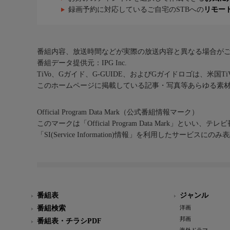
録画予約に対応しているご自宅のSTBへの
リモー
番組内容、放送時間などが実際の放送内容と異なる場合が
番組データ提供元：IPG Inc.
TiVo、Gガイド、G-GUIDE、およびGガイドロゴは、米国T
このホームページに掲載している記事・写真等あらゆる素
Official Program Data Mark（公式番組情報マーク）
このマークは「Official Program Data Mark」といい
「SI(Service Information)情報」を利用したサービ
番組表
ジャンル
番組検索
洋画
邦画
番組表・チラシPDF