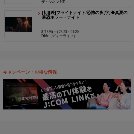
ザ・シネマ HD
[初][映]フライトナイト/恐怖の夜[字]◆真夏の
最恐ホラー・ナイト
8月8日(土) 23:25～01:20
Dlife（ディーライフ）
キャンペーン・お得な情報