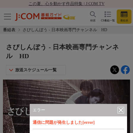
この夏、心を動かす作品特集 | J:COM TV
検索
CS番組一覧
番組表
番組表
さびしんぼう - 日本映画専門チャンネル HD
さびしんぼう - 日本映画専門チャンネ
ル HD
放送スケジュール一覧
エラー
通信に問題が発生しました[error]