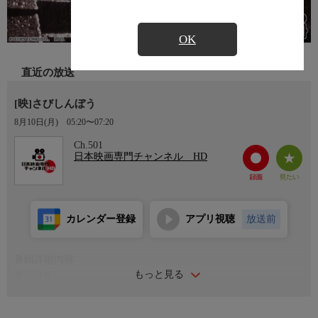
OK
直近の放送
[映]さびしんぼう
8月10日(月)
05:20〜07:20
Ch.501
日本映画専門チャンネル HD
カレンダー登録
アプリ視聴
放送前
番組詳細内容
もっと見る
番組詳細
「人を愛することは、淋しいことだ。だから、人は誰でもさびし
んぼう―。」ピアノの詩人・ショパンの甘美な調べ「別れの曲」