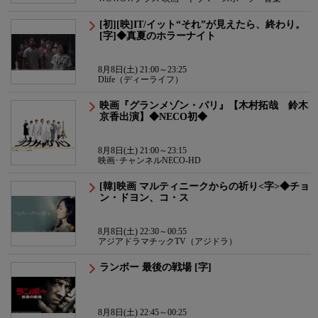
[初][映]IT/イット“それ”が見えたら、終わり。
[字]◆真夏のホラーナイト
8月8日(土) 21:00～23:25
Dlife（ディーライフ）
映画『グランメゾン・パリ』【木村拓哉 鈴木
京香出演】◆NECO初◆
8月8日(土) 21:00～23:15
映画･チャンネルNECO-HD
[韓]映画 マルティニークからの祈り<字>◆チョ
ン・ドヨン、コ・ス
8月8日(土) 22:30～00:55
アジアドラマチックTV（アジドラ）
ランボー 最後の戦場 [字]
8月8日(土) 22:45～00:25