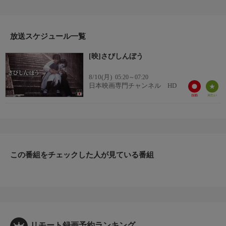
に乗せて、風変わりな少女が観る者をノスタルジックな世界へと
誘う「尾道三部作」の完結編。高校2年生のヒロキ（尾美としの
り）は、 下校途中に見かけるピアノを弾く憧れの君（富田靖
子）に“さびしんぼう”と名付けていた。
放送スケジュール一覧
番組詳細
[映]さびしんぼう
そんなヒロキの前にピエロの化粧をした不思議な女の子（富田・
２役）が現れ、 自ら“さびしんぼう”と名乗る。「人を恋すること
8/10(月)
05:20～07:20
はとっても淋しいから、 だからあたしは、 さびしんぼう」。た
日本映画専門チャンネル HD
びたび現れて騒動を巻き起こすこの“さびしんぼう”を、 ヒロキは
最初は煙たがるのだが…。
この番組をチェックした人が見ている番組
リモート録画予約ランキング