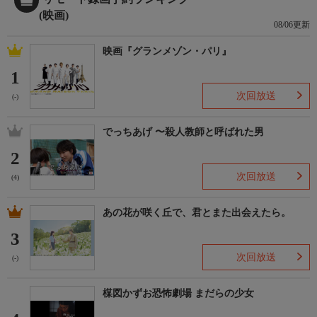
(映画)
08/06更新
映画『グランメゾン・パリ』
1
次回放送
(-)
でっちあげ 〜殺人教師と呼ばれた男
2
次回放送
(4)
あの花が咲く丘で、君とまた出会えたら。
3
次回放送
(-)
楳図かずお恐怖劇場 まだらの少女