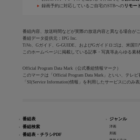
録画予約に対応しているご自宅のSTBへの
リモー
番組内容、放送時間などが実際の放送内容と異なる場合が
番組データ提供元：IPG Inc.
TiVo、Gガイド、G-GUIDE、およびGガイドロゴは、米国T
このホームページに掲載している記事・写真等あらゆる素
Official Program Data Mark（公式番組情報マーク）
このマークは「Official Program Data Mark」といい
「SI(Service Information)情報」を利用したサービ
番組表
ジャンル
番組検索
洋画
邦画
番組表・チラシPDF