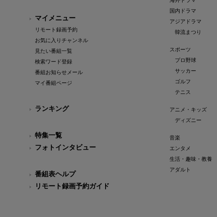
海外ドラマ
国内ドラマ
マイメニュー
アジアドラマ
リモート録画予約
韓流まつり
お気に入りチャンネル
スポーツ
見たい番組一覧
プロ野球
検索ワード登録
サッカー
番組お知らせメール
ゴルフ
マイ番組ページ
テニス
ランキング
アニメ・キッズ
ディズニー
特集一覧
音楽
フォトインタビュー
エンタメ
生活・趣味・教養
アダルト
番組表ヘルプ
リモート録画予約ガイド