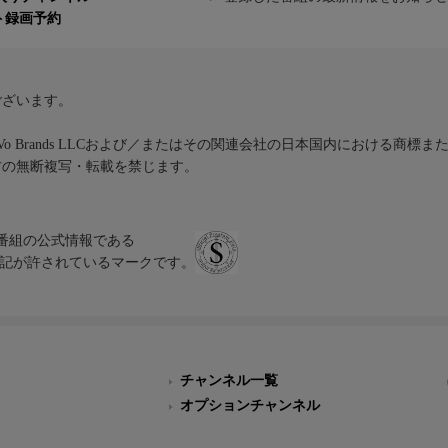
ト録画予約
ございます。
iVo Brands LLCおよび／またはその関連会社の日本国内における商標
材の無断複写・転載を禁じます。
、テレビ番組の公式情報である
スにのみ表記が許されているマークです。
チャンネル一覧
オプションチャンネル