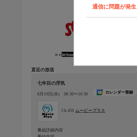
通信に問題が発生しま
直近の放送
七年目の浮気
カレンダー登録
8月19日(水)
08:30〜10:30
Ch.450
ムービープラス
番組詳細内容
番組内容