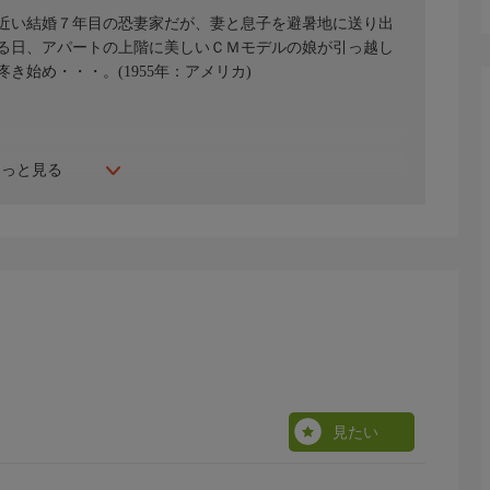
近い結婚７年目の恐妻家だが、妻と息子を避暑地に送り出
る日、アパートの上階に美しいＣＭモデルの娘が引っ越し
始め・・・。(1955年：アメリカ)
・キーズ
もっと見る
見たい