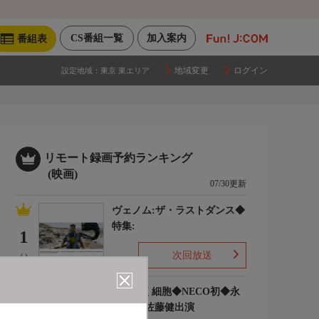
CS番組一覧
加入案内
番組表
地域変更
ログイン
設定地域：
東京 東エリア
リモート録画予約ランキング
(映画)
07/30更新
ヴェノム:ザ・ラストダンス◆
特集:
1
次回放送
(-)
はたらく細胞◆NECO初◆永
野芽郁 佐藤健出演
2