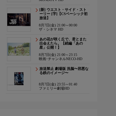
[新] ウエスト・サイド・スト
ーリー [字]【CSベーシック初
放送】
8月7日(金) 21:00～00:00
ザ・シネマ HD
あの花が咲く丘で、君とまた
出会えたら。【続編「あの
星」公開！】
8月7日(金) 21:00～23:15
映画･チャンネルNECO-HD
放送禁止 劇場版 洗脳〜邪悪な
る鉄のイメージ〜
8月7日(金) 23:55～01:40
ファミリー劇場HD