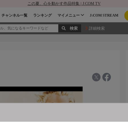
この夏、心を動かす作品特集 | J:COM TV
チャンネル一覧
ランキング
マイメニュー
J:COM STREAM
詳細検索