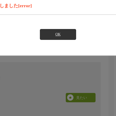
した[error]
OK
見たい