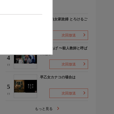
(-)
愛しの熟女家政婦 とろけるご
奉仕
3
次回放送
(-)
でっちあげ 〜殺人教師と呼ば
れた男
4
次回放送
(-)
早乙女カナコの場合は
5
次回放送
(-)
もっと見る