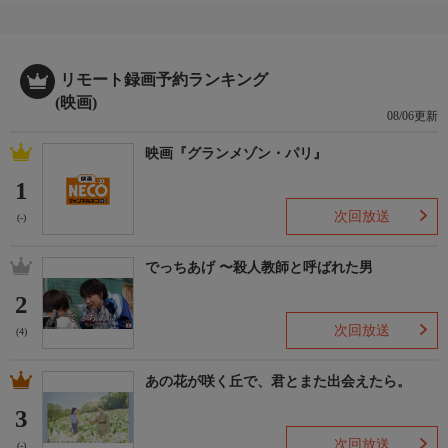
リモート録画予約ランキング
(映画)
08/06更新
映画『グランメゾン・パリ』
1
次回放送
(-)
でっちあげ 〜殺人教師と呼ばれた男
2
次回放送
(4)
あの花が咲く丘で、君とまた出会えたら。
3
次回放送
(-)