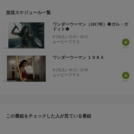
て戦いながら、真の宿命に目覚めていく。(2017年：アメリカ)
監督
放送スケジュール一覧
パティ・ジェンキンス
ワンダーウーマン（2017年）◆ガル・ガ
出演者
ドット◆
ガル・ガドット／クリス・パイン／ロビン・ライト
8/29(土)
15:45～18:15
ムービープラス
ワンダーウーマン １９８４
8/29(土)
18:15～21:00
ムービープラス
この番組をチェックした人が見ている番組