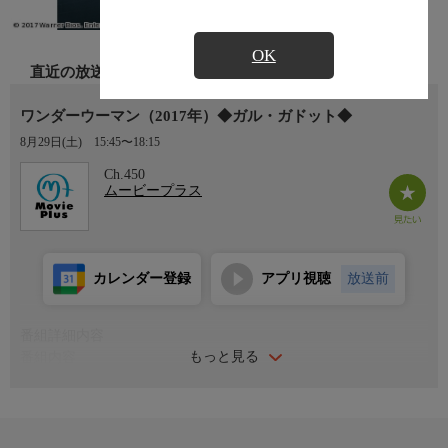
OK
直近の放送
ワンダーウーマン（2017年）◆ガル・ガドット◆
8月29日(土)
15:45〜18:15
Ch.450
ムービープラス
カレンダー登録
アプリ視聴
放送前
番組詳細内容
もっと見る
番組内容
外界から守られた女性だけの島で、最強の女戦士となるべく鍛え
られたアマゾン族の王女ダイアナ。島に漂着した米国人パイロッ
ト、スティーブから「外界では戦争の嵐が吹き荒れている」と聞
いた彼女は、自身の力で世界を救うためロンドンへ。男に交じっ