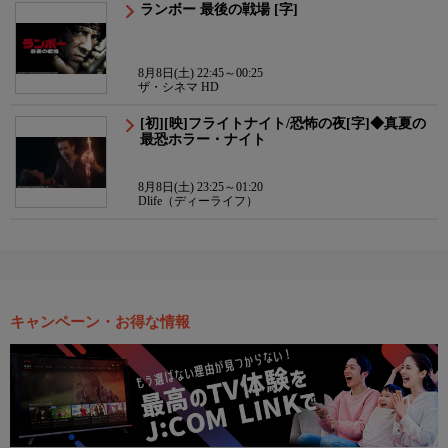
ランボー 最後の戦場 [字]
8月8日(土) 22:45～00:25
ザ・シネマ HD
[初][映]フライトナイト/恐怖の夜[字]◆真夏の
最恐ホラー・ナイト
8月8日(土) 23:25～01:20
Dlife（ディーライフ）
キャンペーン・お得な情報