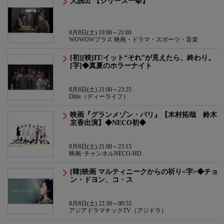
大脱出 【シリーズ一挙】
8月8日(土) 19:00～21:00
WOWOWプラス 映画・ドラマ・スポーツ・音楽
[初][映]IT/イット“それ”が見えたら、終わり。
[字]◆真夏のホラーナイト
8月8日(土) 21:00～23:25
Dlife（ディーライフ）
映画『グランメゾン・パリ』【木村拓哉 鈴木
京香出演】◆NECO初◆
8月8日(土) 21:00～23:15
映画･チャンネルNECO-HD
[韓]映画 マルティニークからの祈り<字>◆チョ
ン・ドヨン、コ・ス
8月8日(土) 22:30～00:55
アジアドラマチックTV（アジドラ）