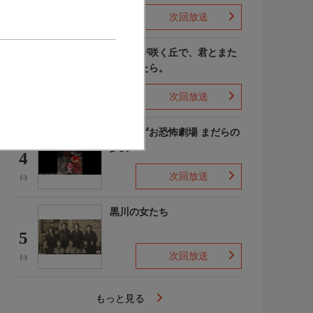
次回放送
(4)
あの花が咲く丘で、君とまた
出会えたら。
3
次回放送
(-)
楳図かずお恐怖劇場 まだらの
少女
4
次回放送
(-)
黒川の女たち
5
次回放送
(-)
もっと見る