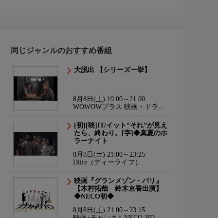
同じジャンルのおすすめ番組
大脱出 【シリーズ一挙】
8月8日(土) 19:00～21:00
WOWOWプラス 映画・ドラ
マ・スポーツ・音楽
[初][映]IT/イット“それ”が見え
たら、終わり。[字]◆真夏のホ
ラーナイト
8月8日(土) 21:00～23:25
Dlife（ディーライフ）
映画『グランメゾン・パリ』
【木村拓哉 鈴木京香出演】
◆NECO初◆
8月8日(土) 21:00～23:15
映画･チャンネルNECO-HD