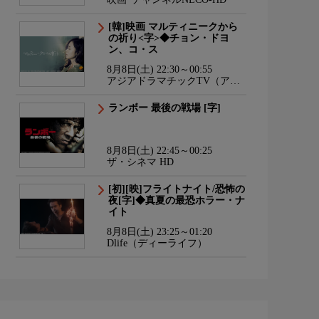
[韓]映画 マルティニークから
の祈り<字>◆チョン・ドヨ
ン、コ・ス
8月8日(土) 22:30～00:55
アジアドラマチックTV（アジ
ドラ）
ランボー 最後の戦場 [字]
8月8日(土) 22:45～00:25
ザ・シネマ HD
[初][映]フライトナイト/恐怖の
夜[字]◆真夏の最恐ホラー・ナ
イト
8月8日(土) 23:25～01:20
Dlife（ディーライフ）