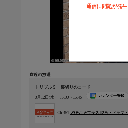
通信に問題が発生しま
直近の放送
トリプル９ 裏切りのコード
カレンダー登録
8月12日(水)
13:30〜15:45
Ch.451
WOWOWプラス 映画・ドラマ