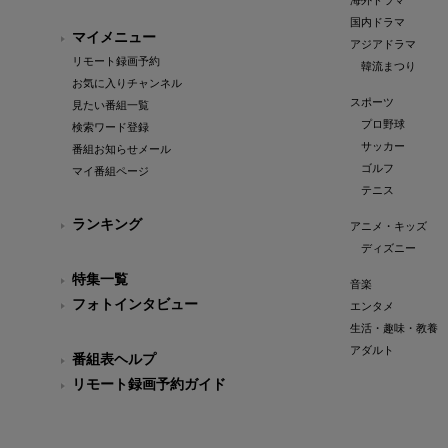
海外ドラマ
国内ドラマ
マイメニュー
アジアドラマ
リモート録画予約
韓流まつり
お気に入りチャンネル
スポーツ
見たい番組一覧
プロ野球
検索ワード登録
サッカー
番組お知らせメール
ゴルフ
マイ番組ページ
テニス
ランキング
アニメ・キッズ
ディズニー
特集一覧
音楽
フォトインタビュー
エンタメ
生活・趣味・教養
アダルト
番組表ヘルプ
リモート録画予約ガイド