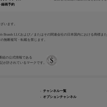
ト録画予約
ございます。
iVo Brands LLCおよび／またはその関連会社の日本国内における商標
材の無断複写・転載を禁じます。
、テレビ番組の公式情報である
スにのみ表記が許されているマークです。
チャンネル一覧
オプションチャンネル