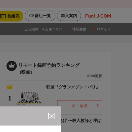
CS番組一覧
加入案内
番組表
地域変更
ログイン
設定地域：
東京 東エリア
リモート録画予約ランキング
(映画)
08/06更新
映画『グランメゾン・パリ』
1
次回放送
(-)
でっちあげ 〜殺人教師と呼ば
れた男
2