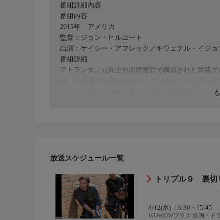
番組詳細内容
番組内容
2015年 アメリカ
監督：ジョン・ヒルコート
出演：ケイシー・アフレック／キウェテル・イジョ
番組詳細
アトランタ。元兵士や悪徳警官で構成された武装グ
は、今回限りで雇い主のロシアンマフィアと手を切
ず、彼の息子を人質に取って新たな任務を命じる。
のため、マイケルは全警官が最優先で現場へ向かうこ
が……。
放送スケジュール一覧
トリプル９ 裏切
8/12(水)
13:30～15:45
WOWOWプラス 映画・ド