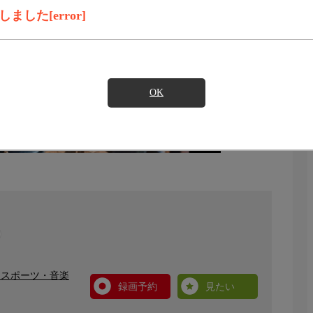
した[error]
OK
・スポーツ・音楽
録画予約
見たい