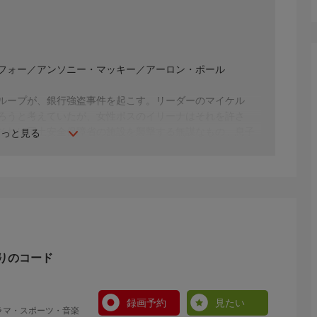
フォー／アンソニー・マッキー／アーロン・ポール
ループが、銀行強盗事件を起こす。リーダーのマイケル
ろうと考えていたが、女性ボスのイリーナはそれを許さ
それは国土安全保障省の施設を襲撃する無謀なもの。息子
もっと見る
とを命じる緊急コード“トリプル9”を使った計画を立てる
りのコード
録画予約
見たい
ラマ・スポーツ・音楽