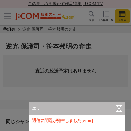
この夏、心を動かす作品特集 | J:COM TV
検索
CS番組一覧
番組表
番組表
逆光 保護司・笹本邦明の奔走
逆光 保護司・笹本邦明の奔走
直近の放送予定はありません
エラー
通信に問題が発生しました[error]
同じジャンルのおすすめ番組