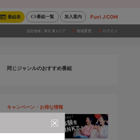
CS番組一覧
加入案内
番組表
地域変更
ログイン
設定地域：
東京 東エリア
同じジャンルのおすすめ番組
キャンペーン・お得な情報