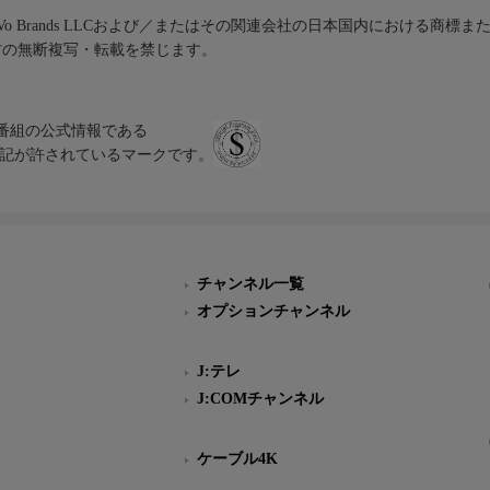
iVo Brands LLCおよび／またはその関連会社の日本国内における商標
材の無断複写・転載を禁じます。
、テレビ番組の公式情報である
スにのみ表記が許されているマークです。
チャンネル一覧
オプションチャンネル
J:テレ
J:COMチャンネル
ケーブル4K