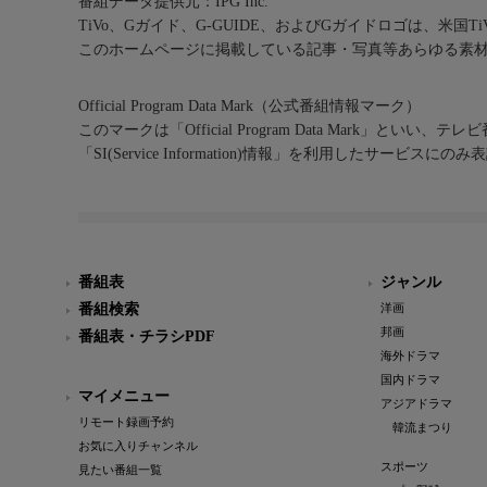
番組データ提供元：IPG Inc.
TiVo、Gガイド、G-GUIDE、およびGガイドロゴは、米国T
このホームページに掲載している記事・写真等あらゆる素
Official Program Data Mark（公式番組情報マーク）
このマークは「Official Program Data Mark」といい
「SI(Service Information)情報」を利用したサービ
番組表
ジャンル
番組検索
洋画
邦画
番組表・チラシPDF
海外ドラマ
国内ドラマ
マイメニュー
アジアドラマ
リモート録画予約
韓流まつり
お気に入りチャンネル
スポーツ
見たい番組一覧