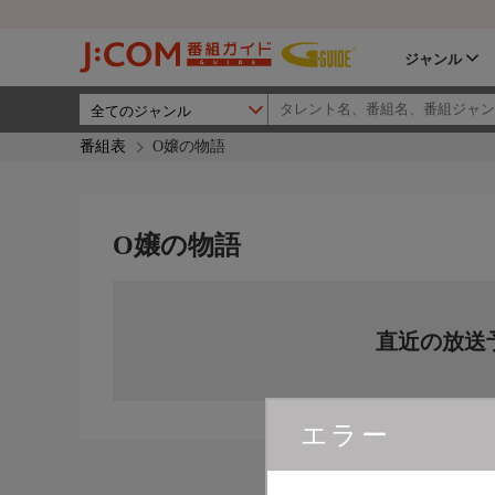
ジャンル
番組表
O嬢の物語
O嬢の物語
直近の放送
エラー