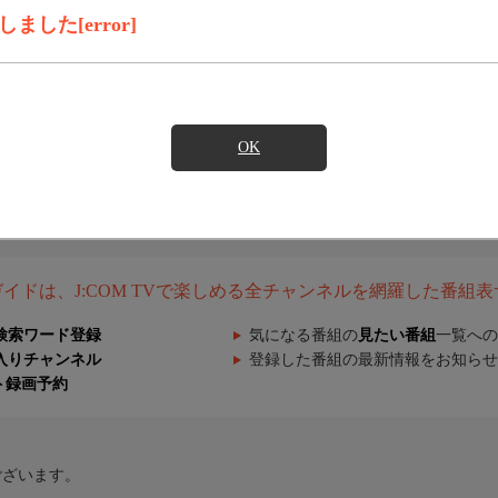
した[error]
OK
組ガイドは、J:COM TVで楽しめる全チャンネルを網羅した番組
検索ワード登録
気になる番組の
見たい番組
一覧への
入りチャンネル
登録した番組の最新情報をお知らせ
ト録画予約
ございます。