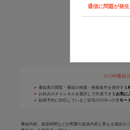
通信に問題が発生しま
J:COM番
番組表の閲覧・番組の検索・検索条件を保存する
お好みのチャンネルを選択して作成できる
お気に
録画予約に対応しているご自宅のSTBへの
リモー
番組内容、放送時間などが実際の放送内容と異なる場合が