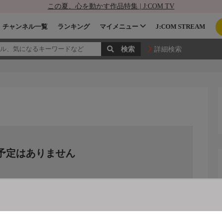
この夏、心を動かす作品特集 | J:COM TV
チャンネル一覧
ランキング
マイメニュー
J:COM STREAM
詳細検索
予定はありません