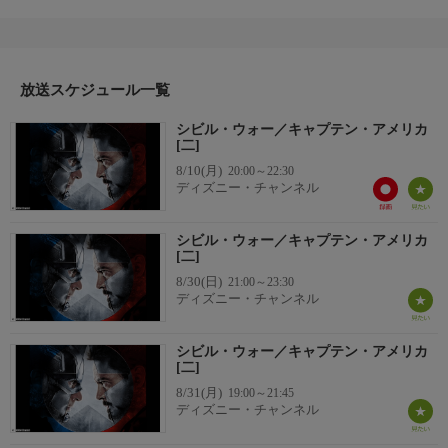
を救う反面、その被害の大きさから、アベンジャーズは国際的な
政府組織の管理下に置かれる事態に。これによりトニー・スター
クとスティーブ・ロジャースが対立、一触即発の緊張感が高まっ
ていく中、さらにテロ事件の犯人として、バッキーが指名手配さ
放送スケジュール一覧
れた。それを機に、アベンジャーズはついに分裂。世界を揺るが
す禁断の戦い（シビル・ウォー）がはじまる。
シビル・ウォー／キャプテン・アメリカ
[二]
8/10(月)
20:00～22:30
ディズニー・チャンネル
シビル・ウォー／キャプテン・アメリカ
[二]
8/30(日)
21:00～23:30
ディズニー・チャンネル
シビル・ウォー／キャプテン・アメリカ
[二]
8/31(月)
19:00～21:45
ディズニー・チャンネル