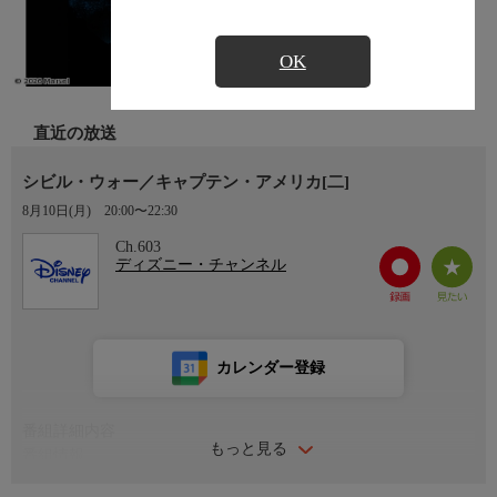
OK
直近の放送
シビル・ウォー／キャプテン・アメリカ[二]
8月10日(月)
20:00〜22:30
Ch.603
ディズニー・チャンネル
カレンダー登録
番組詳細内容
もっと見る
番組情報
人類の平和を守るアベンジャーズの戦いは、全世界に拡大。多く