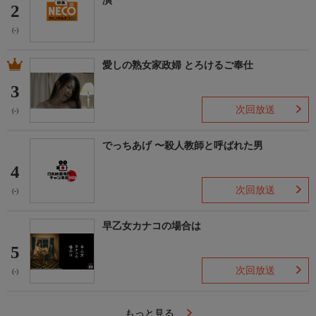
演
2
(-)
愛しの熟女家政婦 とろけるご奉仕
3
次回放送
(-)
でっちあげ 〜殺人教師と呼ばれた男
4
次回放送
(-)
早乙女カナコの場合は
5
次回放送
(-)
もっと見る