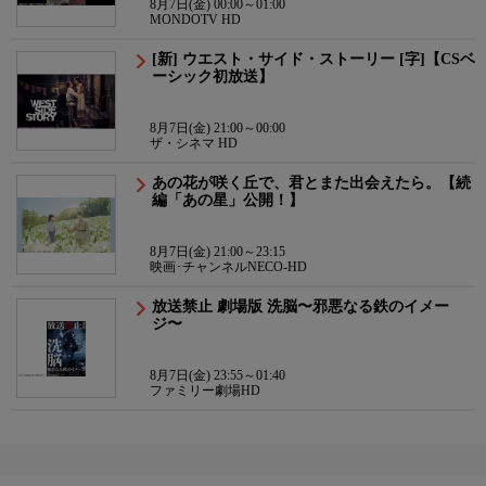
8月7日(金) 00:00～01:00
MONDOTV HD
[新] ウエスト・サイド・ストーリー [字]【CSベ
ーシック初放送】
8月7日(金) 21:00～00:00
ザ・シネマ HD
あの花が咲く丘で、君とまた出会えたら。【続
編「あの星」公開！】
8月7日(金) 21:00～23:15
映画･チャンネルNECO-HD
放送禁止 劇場版 洗脳〜邪悪なる鉄のイメー
ジ〜
8月7日(金) 23:55～01:40
ファミリー劇場HD