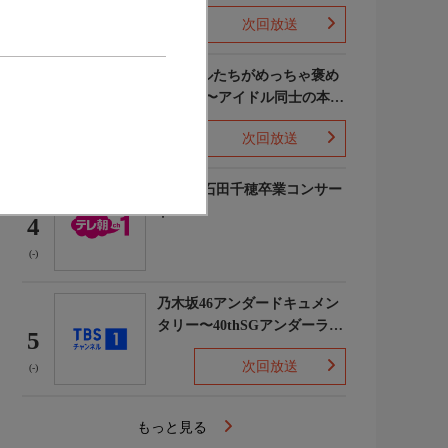
次回放送
(5)
ライバルたちがめっちゃ褒め
てくる!〜アイドル同士の本音
3
レビューSP〜
次回放送
(8)
STU48 石田千穂卒業コンサー
ト
4
(-)
乃木坂46アンダードキュメン
タリー〜40thSGアンダーライ
5
ブ舞台裏〜
次回放送
(-)
もっと見る