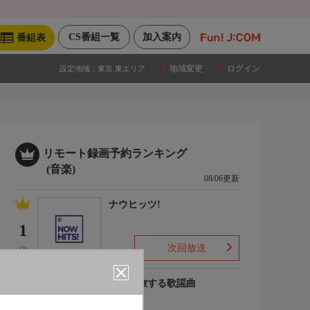
CS番組一覧
加入案内
番組表
地域変更
ログイン
設定地域：
東京 東エリア
リモート録画予約ランキング
(音楽)
08/06更新
ナウヒッツ!
1
次回放送
(2)
列車で旅する歌謡曲
2