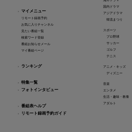
海外ドラマ
国内ドラマ
マイメニュー
アジアドラマ
リモート録画予約
韓流まつり
お気に入りチャンネル
スポーツ
見たい番組一覧
プロ野球
検索ワード登録
サッカー
番組お知らせメール
ゴルフ
マイ番組ページ
テニス
ランキング
アニメ・キッズ
ディズニー
特集一覧
音楽
フォトインタビュー
エンタメ
生活・趣味・教養
アダルト
番組表ヘルプ
リモート録画予約ガイド