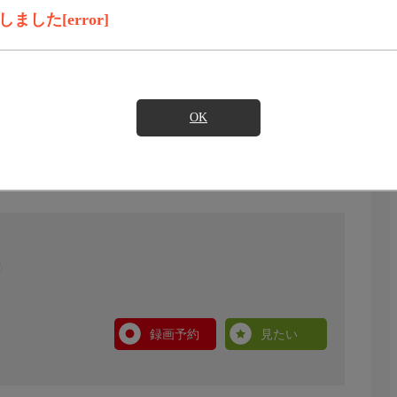
した[error]
OK
録画予約
見たい