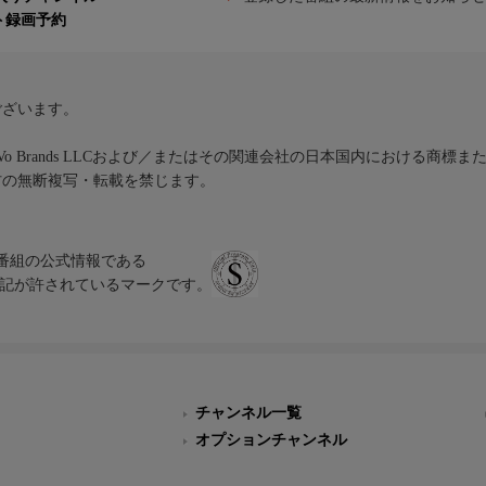
ト録画予約
ございます。
iVo Brands LLCおよび／またはその関連会社の日本国内における商標
材の無断複写・転載を禁じます。
、テレビ番組の公式情報である
スにのみ表記が許されているマークです。
チャンネル一覧
オプションチャンネル