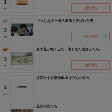
1
次回放送
(-)
でっちあげ 〜殺人教師と呼ばれた男
2
次回放送
(4)
あの花が咲く丘で、君とまた出会えたら。
3
次回放送
(-)
楳図かずお恐怖劇場 まだらの少女
4
(-)
黒川の女たち