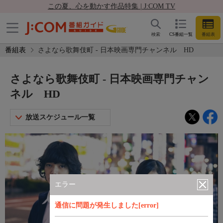
この夏、心を動かす作品特集 | J:COM TV
検索
CS番組一覧
番組表
番組表
さよなら歌舞伎町 - 日本映画専門チャンネル HD
さよなら歌舞伎町 - 日本映画専門チャン
ネル HD
放送スケジュール一覧
エラー
通信に問題が発生しました[error]