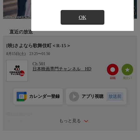
OK
直近の放送
[映]さよなら歌舞伎町＜R-15＞
8月15日(土)
23:25〜01:50
Ch.501
日本映画専門チャンネル HD
カレンダー登録
アプリ視聴
放送前
番組詳細内容
もっと見る
番組詳細
染谷将太×前田敦子共演で贈る、歌舞伎町のラブホテルに集う
人々の姿を可笑しくも優しく描いた大人の群像ドラマ。新宿・歌