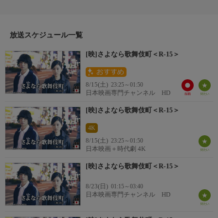
舞伎町のラブホテル。店長の徹（染谷将太）は一流ホテル勤務と
ウソをつき仕事をしている。彼はミュージシャンを目指す沙耶
（前田敦子）と同棲しているが、ちょっぴり倦怠期ぎみ。徹の働
くラブホテルにはさまざまな人々が集まってくる。
放送スケジュール一覧
番組詳細
[映]さよなら歌舞伎町＜R-15＞
ベテランの掃除人、その夫で時効を待つ指名手配犯、彼氏に内緒
で働くデリヘル嬢、その娘に入れあげるサラリーマン、風俗嬢の
スカウトマン…。ある日徹は、客から連絡を受けて向かった客室
8/15(土)
23:25～01:50
で、沙耶に出くわし…。
日本映画専門チャンネル HD
[映]さよなら歌舞伎町＜R-15＞
4K
8/15(土)
23:25～01:50
日本映画＋時代劇 4K
[映]さよなら歌舞伎町＜R-15＞
8/23(日)
01:15～03:40
日本映画専門チャンネル HD