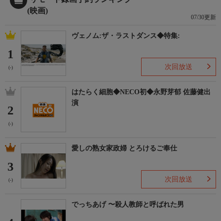
(映画)
07/30更新
ヴェノム:ザ・ラストダンス◆特集:
1
次回放送
(-)
はたらく細胞◆NECO初◆永野芽郁 佐藤健出
演
2
(-)
愛しの熟女家政婦 とろけるご奉仕
3
次回放送
(-)
でっちあげ 〜殺人教師と呼ばれた男