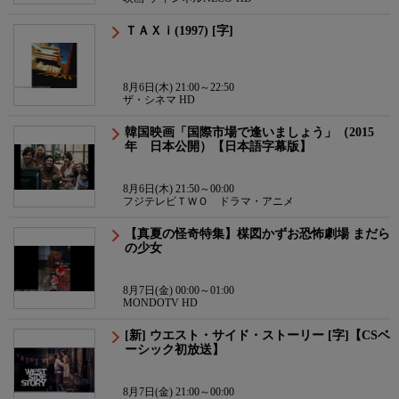
ＴＡＸｉ(1997) [字]
8月6日(木) 21:00～22:50
ザ・シネマ HD
韓国映画「国際市場で逢いましょう」（2015
年 日本公開）【日本語字幕版】
8月6日(木) 21:50～00:00
フジテレビＴＷＯ ドラマ・アニメ
【真夏の怪奇特集】楳図かずお恐怖劇場 まだら
の少女
8月7日(金) 00:00～01:00
MONDOTV HD
[新] ウエスト・サイド・ストーリー [字]【CSベ
ーシック初放送】
8月7日(金) 21:00～00:00