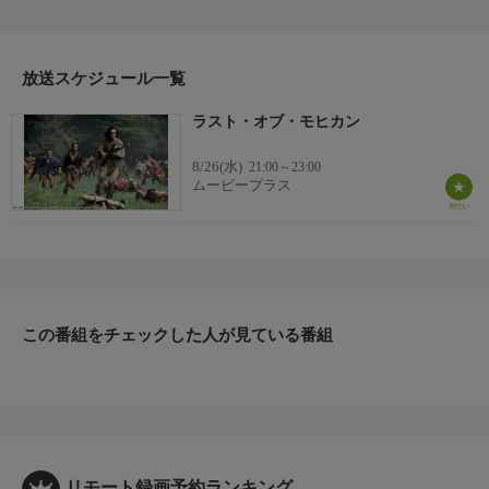
れ、モヒカン族の長・チンガチェックと２人の息子、ウンカスと
ホークアイに助けられる。やがて、コーラとホークアイは愛し合
うようになるが・・・。(1992年：アメリカ)
監督
放送スケジュール一覧
マイケル・マン
ラスト・オブ・モヒカン
出演者
ダニエル・デイ＝ルイス／マデリーン・ストー／ジョディ・メイ
8/26(水)
21:00～23:00
ムービープラス
この番組をチェックした人が見ている番組
リモート録画予約ランキング