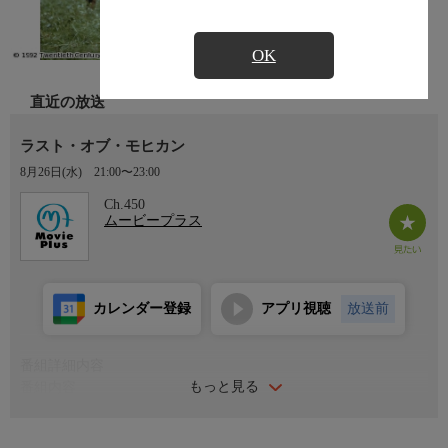
OK
直近の放送
ラスト・オブ・モヒカン
8月26日(水)
21:00〜23:00
Ch.450
ムービープラス
カレンダー登録
アプリ視聴
放送前
番組詳細内容
もっと見る
番組内容
１７５７年、独立前夜のアメリカ東部。植民地戦争が激化する
中、英軍大佐の娘・コーラとアリスの姉妹がヒューロン族に襲わ