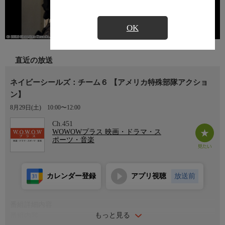
OK
直近の放送
ネイビーシールズ：チーム６ 【アメリカ特殊部隊アクショ
ン】
8月29日(土)
10:00〜12:00
Ch.451
WOWOWプラス 映画・ドラマ・ス
ポーツ・音楽
カレンダー登録
アプリ視聴
放送前
番組詳細内容
もっと見る
番組内容