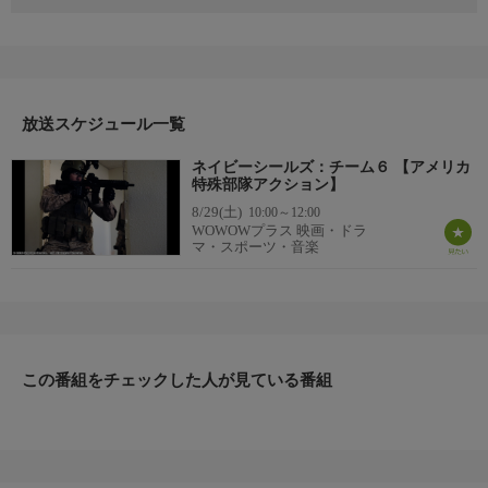
2012年 アメリカ
監督：ジョン・ストックウェル
出演：カム・ジガンデイ／アンソン・マウント／フレディ・ロド
リゲス／アルヴィン・“イグジビット”・ジョイ
ナー
番組詳細
放送スケジュール一覧
米海軍特殊部隊ネイビーシールズの中でも、えりすぐりの精鋭ソ
ネイビーシールズ：チーム６ 【アメリカ
ルジャーを集めた“チーム6”。彼らは国防総省からの指令を受
特殊部隊アクション】
け、タリバンの最重要人物オサマ・ビンラディンのアジトを襲撃
8/29(土)
10:00～12:00
するというミッションに就く。しかしアメリカ政府の上層部はビ
WOWOWプラス 映画・ドラ
ンラディンのアジトを特定するのに必要な決定的確証を得られ
マ・スポーツ・音楽
ず、ミッションになかなかゴーサインが出ない。“チーム6”はそ
んな状況下、作戦に向けた訓練を黙々と続けるが……。
この番組をチェックした人が見ている番組