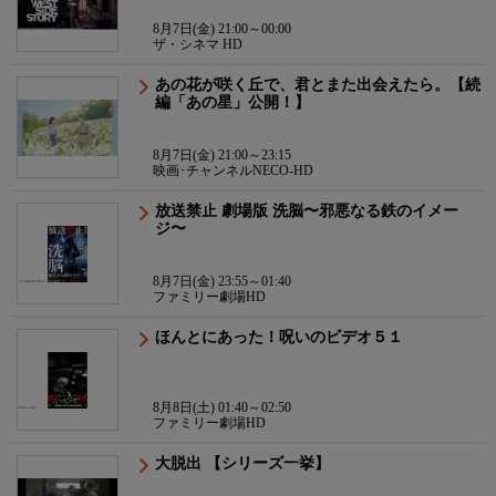
8月7日(金) 21:00～00:00
ザ・シネマ HD
あの花が咲く丘で、君とまた出会えたら。【続
編「あの星」公開！】
8月7日(金) 21:00～23:15
映画･チャンネルNECO-HD
放送禁止 劇場版 洗脳〜邪悪なる鉄のイメー
ジ〜
8月7日(金) 23:55～01:40
ファミリー劇場HD
ほんとにあった！呪いのビデオ５１
8月8日(土) 01:40～02:50
ファミリー劇場HD
大脱出 【シリーズ一挙】