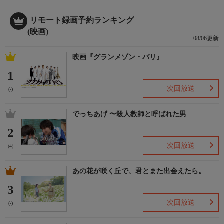
リモート録画予約ランキング
(映画)
08/06更新
映画『グランメゾン・パリ』
1
次回放送
(-)
でっちあげ 〜殺人教師と呼ばれた男
2
次回放送
(4)
あの花が咲く丘で、君とまた出会えたら。
3
次回放送
(-)