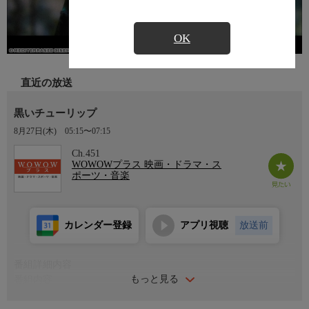
OK
直近の放送
黒いチューリップ
8月27日(木)
05:15〜07:15
Ch.451
WOWOWプラス 映画・ドラマ・ス
ポーツ・音楽
カレンダー登録
アプリ視聴
放送前
番組詳細内容
もっと見る
番組内容
1964年 フランス＝イタリア＝スペイン