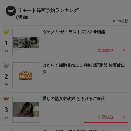
リモート録画予約ランキング
(映画)
07/30更新
ヴェノム:ザ・ラストダンス◆特集:
1
次回放送
(-)
はたらく細胞◆NECO初◆永野芽郁 佐藤健出
演
2
(-)
愛しの熟女家政婦 とろけるご奉仕
3
次回放送
(-)