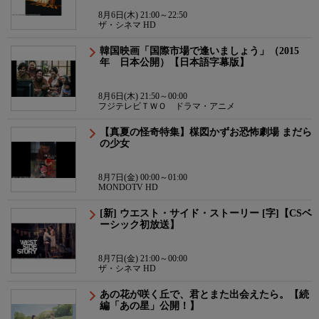
8月6日(木) 21:00～22:50
ザ・シネマ HD
韓国映画「国際市場で逢いましょう」（2015
年 日本公開）【日本語字幕版】
8月6日(木) 21:50～00:00
フジテレビＴＷＯ ドラマ・アニメ
【真夏の怪奇特集】楳図かずお恐怖劇場 まだら
の少女
8月7日(金) 00:00～01:00
MONDOTV HD
[新] ウエスト・サイド・ストーリー [字]【CSベ
ーシック初放送】
8月7日(金) 21:00～00:00
ザ・シネマ HD
あの花が咲く丘で、君とまた出会えたら。【続
編「あの星」公開！】