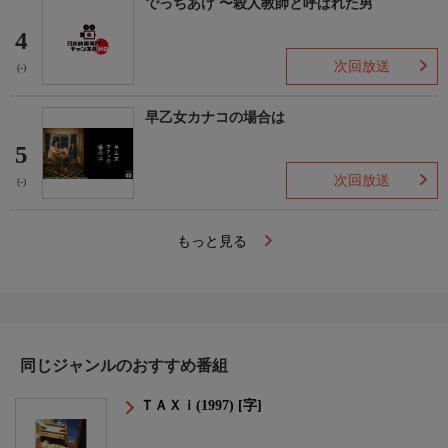
でっちあげ 〜殺人教師と呼ばれた男
4
次回放送
(-)
早乙女カナコの場合は
5
次回放送
(-)
もっと見る
同じジャンルのおすすめ番組
ＴＡＸｉ(1997) [字]