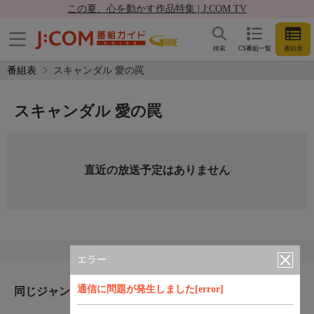
この夏、心を動かす作品特集 | J:COM TV
検索
CS番組一覧
番組表
番組表
スキャンダル 愛の罠
スキャンダル 愛の罠
直近の放送予定はありません
エラー
通信に問題が発生しました[error]
同じジャンルのおすすめ番組