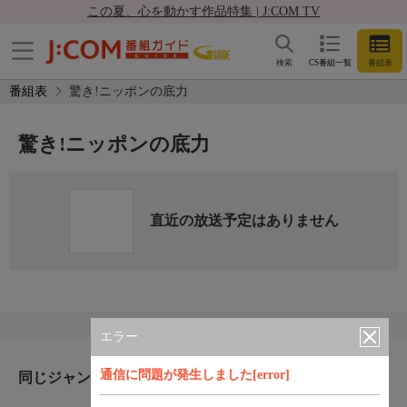
この夏、心を動かす作品特集 | J:COM TV
検索
CS番組一覧
番組表
番組表
驚き!ニッポンの底力
驚き!ニッポンの底力
直近の放送予定はありません
エラー
通信に問題が発生しました[error]
同じジャンルのおすすめ番組