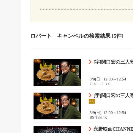
ロバート キャンベル
の検索結果
[5件]
[字]関口宏の三
8/9(日)
12:00～12:54
ＢＳ－ＴＢＳ
[字]関口宏の三
4K
8/9(日)
12:00～12:54
BS-TBS 4K
永野映画CHANN