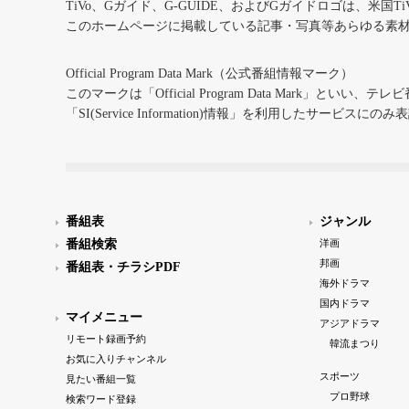
TiVo、Gガイド、G-GUIDE、およびGガイドロゴは、米国T
このホームページに掲載している記事・写真等あらゆる素
Official Program Data Mark（公式番組情報マーク）
このマークは「Official Program Data Mark」といい
「SI(Service Information)情報」を利用したサービ
番組表
ジャンル
番組検索
洋画
邦画
番組表・チラシPDF
海外ドラマ
国内ドラマ
マイメニュー
アジアドラマ
リモート録画予約
韓流まつり
お気に入りチャンネル
スポーツ
見たい番組一覧
プロ野球
検索ワード登録