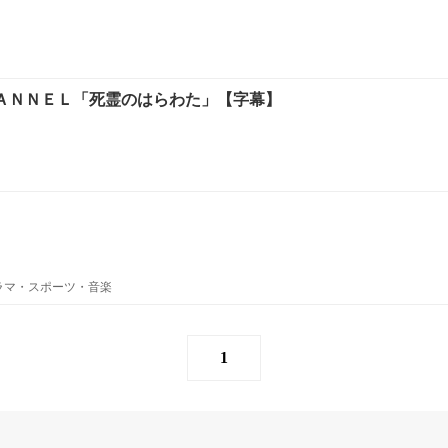
ＣＨＡＮＮＥＬ「死霊のはらわた」【字幕】
ラマ・スポーツ・音楽
1