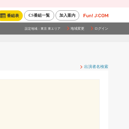
CS番組一覧
加入案内
番組表
地域変更
ログイン
設定地域：
東京 東エリア
出演者名検索