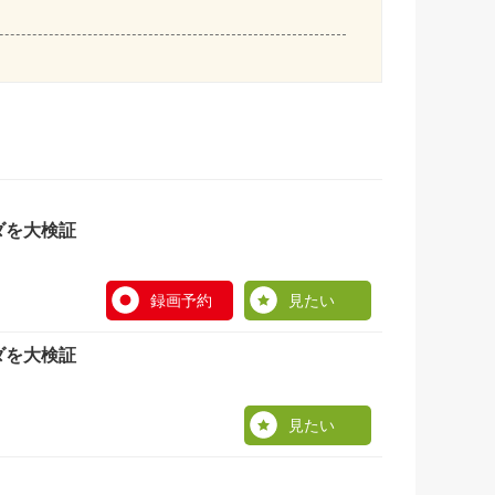
ダを大検証
録画予約
見たい
ダを大検証
見たい