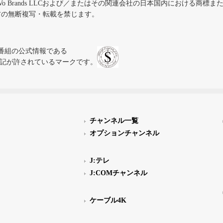
iVo Brands LLCおよび／またはその関連会社の日本国内における商標
材の無断複写・転載を禁じます。
、テレビ番組の公式情報である
スにのみ表記が許されているマークです。
チャンネル一覧
オプションチャンネル
J:テレ
J:COMチャンネル
ケーブル4K