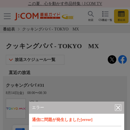
この夏、心を動かす作品特集 | J:COM TV
検索
CS番組一覧
番組表
番組表
クッキングパパ - TOKYO MX
クッキングパパ - TOKYO MX
放送スケジュール一覧
直近の放送
クッキングパパ #31
8月14日(金)
08:00〜08:30
Ch.9
TOKYO MX
エラー
通信に問題が発生しました[error]