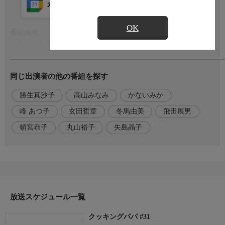
カレンダー登録
アプリ視聴
放送前
OK
番組内容
もっと見る
「おふくろの味」ならぬ「とうちゃんの味」。荒岩家の台所を仕
切る荒岩一味は、金丸産業に勤める、上司や部下からの信頼も厚
いレッキとしたサラリーマン。妻・虹子、長男・誠、そして後に
同じ出演者の他の番組を探す
誕生する長女・みゆきを交えた４人家族を中心に、サラリーマン
として、父として、そして夫として、それぞれの立場で出会った
勝生真沙子
高山みなみ
かないみか
出来事や人々に一味の持つプロ顔負けの料理の腕を通して、暖か
な心遣いをみせる姿を描いてゆく。
峰 あつ子
玄田哲章
冬馬由美
飛田展男
頓宮恭子
丸山裕子
矢島晶子
出演者
【荒岩一味】玄田哲章
【荒岩虹子】勝生真沙子
【荒岩 誠／荒岩みゆき】高山みなみ
【木村夢子】冬馬由美
【田中 一】飛田展男
放送スケジュール一覧
【みつぐ】頓宮恭子、丸山裕子
【エツ子】矢島晶子
クッキングパパ #31
【さなえ】かないみか