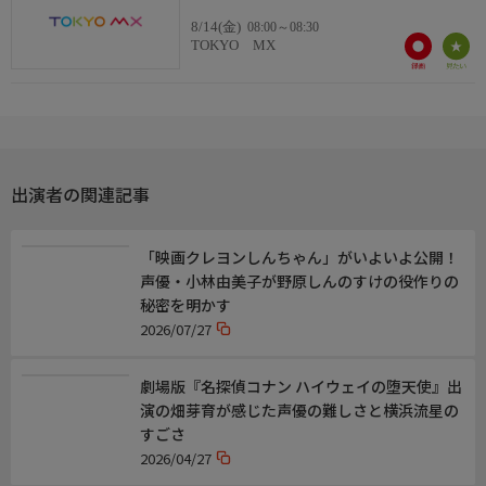
【コックさん】峰 あつ子
8/14(金)
08:00～08:30
TOKYO MX
出演者の関連記事
「映画クレヨンしんちゃん」がいよいよ公開！
声優・小林由美子が野原しんのすけの役作りの
秘密を明かす
2026/07/27
劇場版『名探偵コナン ハイウェイの堕天使』出
演の畑芽育が感じた声優の難しさと横浜流星の
すごさ
2026/04/27