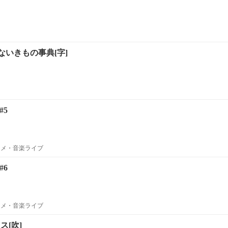
いきもの事典[字]
#5
ニメ・音楽ライブ
#6
ニメ・音楽ライブ
ス[吹]