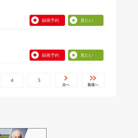
録画予約
見たい
録画予約
見たい
4
5
次へ
最後へ