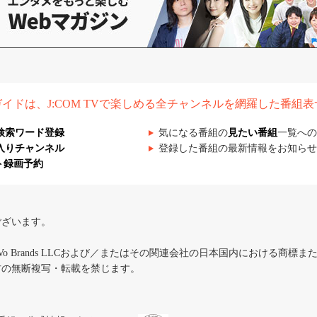
組ガイドは、J:COM TVで楽しめる全チャンネルを網羅した番組
検索ワード登録
気になる番組の
見たい番組
一覧への
入りチャンネル
登録した番組の最新情報をお知らせ
ト録画予約
ございます。
iVo Brands LLCおよび／またはその関連会社の日本国内における商標
材の無断複写・転載を禁じます。