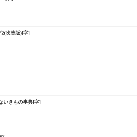
2(吹替版)[字]
いきもの事典[字]
#7