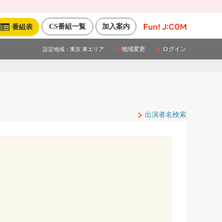
CS番組一覧
加入案内
番組表
地域変更
ログイン
設定地域：
東京 東エリア
出演者名検索