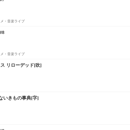
ニメ・音楽ライブ
#8
ニメ・音楽ライブ
クス リローデッド[吹]
いきもの事典[字]