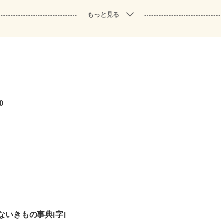
もっと見る
0
いきもの事典[字]