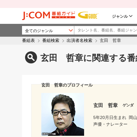
ジャンル
番組表
番組検索
出演者名検索
玄田 哲章
玄田 哲章に関連する番
玄田 哲章のプロフィール
玄田 哲章
ゲンダ
5年20月日生まれ
岡
声優・ナレーター