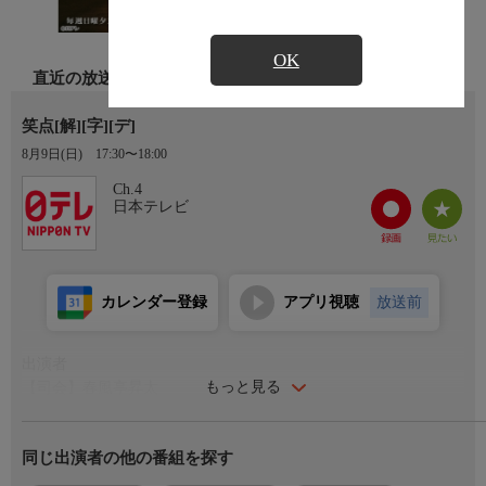
OK
直近の放送
笑点[解][字][デ]
8月9日(日)
17:30〜18:00
Ch.4
日本テレビ
カレンダー登録
アプリ視聴
放送前
出演者
もっと見る
【司会】春風亭昇太
【大喜利】三遊亭好楽、三遊亭小遊三、林家たい平、立川晴の
輔、春風亭一之輔、桂宮治、山田隆夫
同じ出演者の他の番組を探す
【演芸】