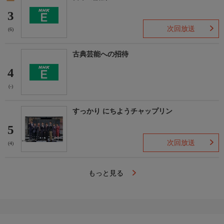
3
次回放送
(6)
古典芸能への招待
4
(-)
すっかり にちようチャップリン
5
次回放送
(4)
もっと見る