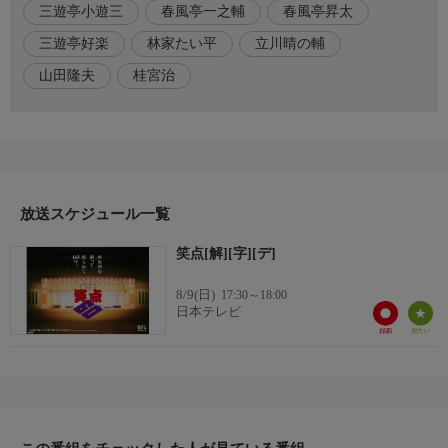
三遊亭小遊三
春風亭一之輔
春風亭昇太
制作
ユニオン映画
三遊亭好楽
林家たい平
立川晴の輔
山田隆夫
桂宮治
放送スケジュール一覧
笑点[解][字][デ]
8/9(日)
17:30～18:00
日本テレビ