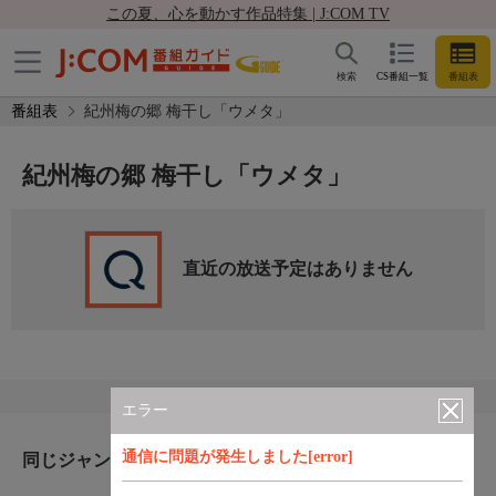
この夏、心を動かす作品特集 | J:COM TV
検索
CS番組一覧
番組表
番組表
紀州梅の郷 梅干し「ウメタ」
紀州梅の郷 梅干し「ウメタ」
直近の放送予定はありません
エラー
通信に問題が発生しました[error]
同じジャンルのおすすめ番組