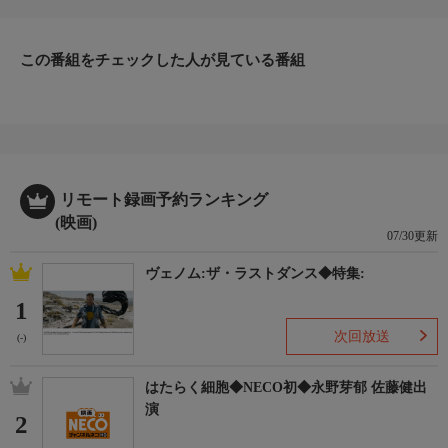
この番組をチェックした人が見ている番組
リモート録画予約ランキング
(映画)
07/30更新
ヴェノム:ザ・ラストダンス◆特集:
1
次回放送
(-)
はたらく細胞◆NECO初◆永野芽郁 佐藤健出
演
2