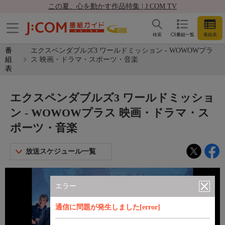
この夏、心を動かす作品特集 | J:COM TV
検索
CS番組一覧
番組表
番
エクスペンダブルズ3 ワールドミッション - WOWOWプラ
組
ス 映画・ドラマ・スポーツ・音楽
表
エクスペンダブルズ3 ワールドミッショ
ン - WOWOWプラス 映画・ドラマ・ス
ポーツ・音楽
放送スケジュール一覧
エラー
通信に問題が発生しました[error]