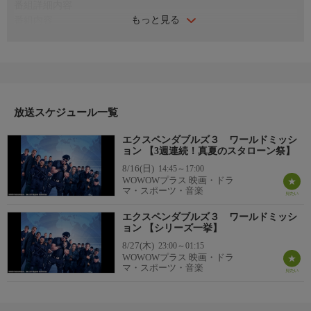
番組詳細内容
もっと見る
番組内容
2014年 アメリカ
監督：パトリック・ヒューズ
出演：シルヴェスター・スタローン／ジェイソン・ステイサム／
メル・ギブソン／ハリソン・フォード
番組詳細
バーニー率いる傭兵軍団“エクスペンダブルズ”はCIAのドラマー
放送スケジュール一覧
の依頼でソマリアに飛び、大物武器商人ミンズの身柄の確保を目
エクスペンダブルズ３ ワールドミッシ
指すが、ミンズは昔ロスとたもとを分かち、亡くなったと考えら
ョン 【3週連続！真夏のスタローン祭】
れていた“エクスペンダブルズ”初期メンバーのストーンバンクス
8/16(日)
14:45～17:00
だった。彼に逃げられたバーニーは彼の危険さを熟知するゆ
WOWOWプラス 映画・ドラ
え、“エクスペンダブルズ”の解散を宣言し、命知らずの若い傭兵
マ・スポーツ・音楽
たちとストーンバンクスを捜しだそうとするが……。
エクスペンダブルズ３ ワールドミッシ
ョン 【シリーズ一挙】
8/27(木)
23:00～01:15
WOWOWプラス 映画・ドラ
マ・スポーツ・音楽