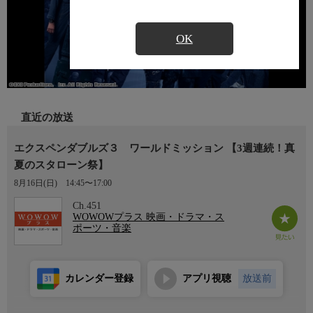
OK
直近の放送
エクスペンダブルズ３ ワールドミッション 【3週連続！真
夏のスタローン祭】
8月16日(日)
14:45〜17:00
Ch.451
WOWOWプラス 映画・ドラマ・ス
ポーツ・音楽
カレンダー登録
アプリ視聴
放送前