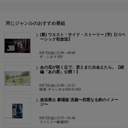
同じジャンルのおすすめ番組
[新] ウエスト・サイド・ストーリー [字]【CSベ
ーシック初放送】
8月7日(金) 21:00～00:00
ザ・シネマ HD
あの花が咲く丘で、君とまた出会えたら。【続
編「あの星」公開！】
8月7日(金) 21:00～23:15
映画･チャンネルNECO-HD
放送禁止 劇場版 洗脳〜邪悪なる鉄のイメー
ジ〜
8月7日(金) 23:55～01:40
ファミリー劇場HD