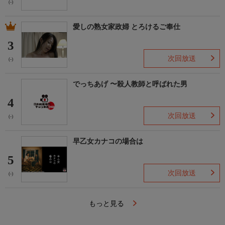
(-)
愛しの熟女家政婦 とろけるご奉仕
3
次回放送
(-)
でっちあげ 〜殺人教師と呼ばれた男
4
次回放送
(-)
早乙女カナコの場合は
5
次回放送
(-)
もっと見る