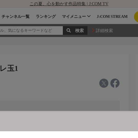
この夏、心を動かす作品特集 | J:COM TV
チャンネル一覧
ランキング
マイメニュー
J:COM STREAM
詳細検索
レ玉1