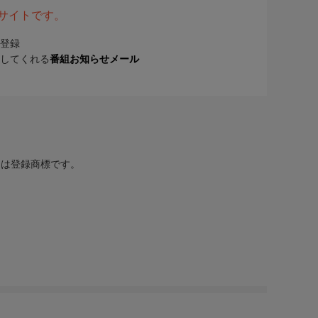
表サイトです。
登録
してくれる
番組お知らせメール
または登録商標です。