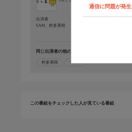
Ch.3
テレ玉1
通信に問題が発生しま
出演者
SAM、村多美咲
同じ出演者の他の番組を探す
村多美咲
ＳＡＭ
この番組をチェックした人が見ている番組