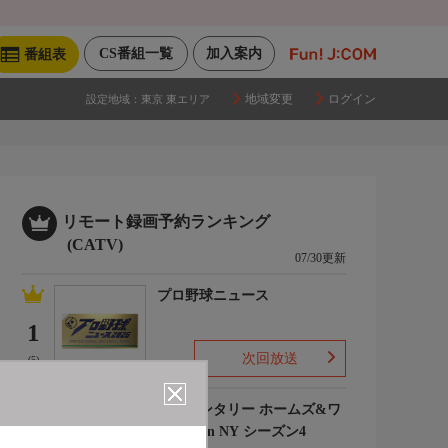
CS番組一覧
加入案内
番組表
地域変更
ログイン
設定地域：
東京 東エリア
リモート録画予約ランキング
(CATV)
07/30更新
プロ野球ニュース
1
次回放送
(5)
エレメンタリー ホームズ&ワ
トソン in NY シーズン4
2