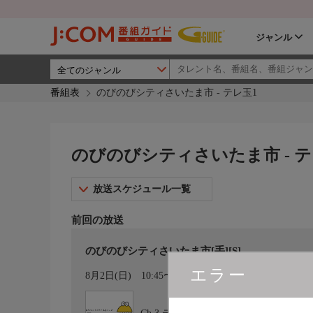
ジャンル
番組表
のびのびシティさいたま市 - テレ玉1
のびのびシティさいたま市 - テ
放送スケジュール一覧
前回の放送
のびのびシティさいたま市[手][S]
エラー
カレンダー登録
8月2日(日)
10:45〜11:00