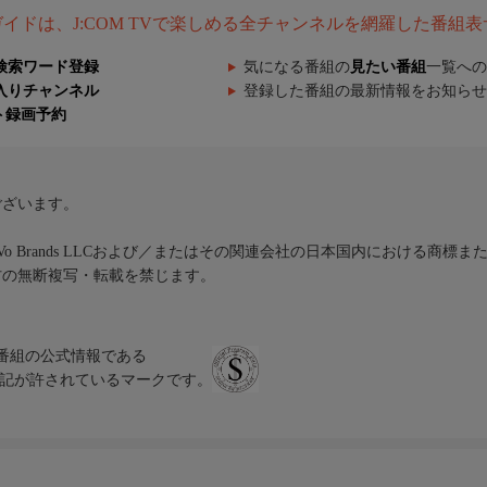
組ガイドは、J:COM TVで楽しめる全チャンネルを網羅した番組
検索ワード登録
気になる番組の
見たい番組
一覧への
入りチャンネル
登録した番組の最新情報をお知らせ
ト録画予約
ございます。
iVo Brands LLCおよび／またはその関連会社の日本国内における商標
材の無断複写・転載を禁じます。
、テレビ番組の公式情報である
スにのみ表記が許されているマークです。