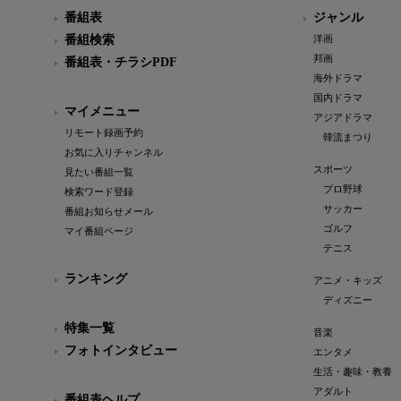
番組表
ジャンル
番組検索
洋画
邦画
番組表・チラシPDF
海外ドラマ
国内ドラマ
マイメニュー
アジアドラマ
リモート録画予約
韓流まつり
お気に入りチャンネル
スポーツ
見たい番組一覧
プロ野球
検索ワード登録
サッカー
番組お知らせメール
ゴルフ
マイ番組ページ
テニス
ランキング
アニメ・キッズ
ディズニー
特集一覧
音楽
フォトインタビュー
エンタメ
生活・趣味・教養
アダルト
番組表ヘルプ