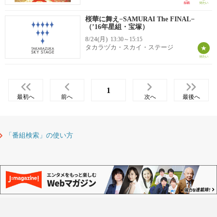
桜華に舞え−SAMURAI The FINAL−
（’16年星組・宝塚）
8/24(月)
13:30～15:15
タカラヅカ・スカイ・ステージ
1
最初へ
前へ
次へ
最後へ
「番組検索」の使い方