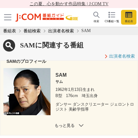
この夏、心を動かす作品特集 | J:COM TV
検索
CS番組一覧
番組表
SAM
番組表
番組検索
出演者名検索
SAMに関連する番組
出演者名検索
SAMのプロフィール
SAM
サム
1962年1月13日生まれ
B型
176cm
埼玉出身
ダンサー ダンスクリエーター ジェロントロ
ジスト 美齢学指導
もっと見る