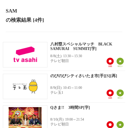
SAM
の検索結果
[4件]
八村塁スペシャルマッチ BLACK
SAMURAI SUMMIT[字]
8/8(土)
13:30～15:30
テレビ朝日
のびのびシティさいたま市[手][S][再]
8/9(日)
10:45～11:00
テレ玉1
Qさま!! 3時間SP[字]
8/10(月)
19:00～21:54
テレビ朝日