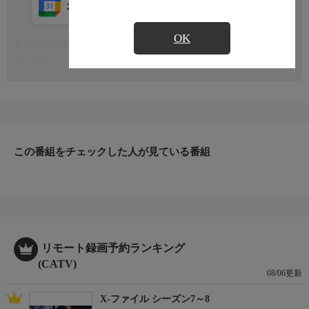
カレンダー登録
アプリ視聴
放送中
OK
番組詳細内容
もっと見る
番組内容
※番組の内容や放送日時は、変更となる場合がございます。
この番組をチェックした人が見ている番組
リモート録画予約ランキング
(CATV)
08/06更新
X-ファイル シーズン7～8