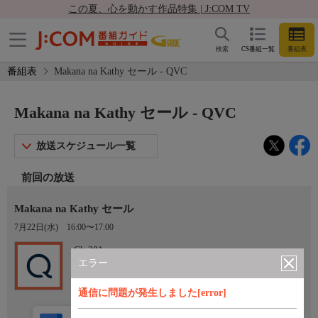
この夏、心を動かす作品特集 | J:COM TV
検索
CS番組一覧
番組表
番組表
Makana na Kathy セール - QVC
Makana na Kathy セール - QVC
放送スケジュール一覧
前回の放送
Makana na Kathy セール
7月22日(水)
16:00〜17:00
Ch.201
QVC
エラー
通信に問題が発生しました[error]