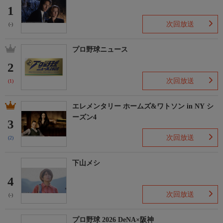
1
次回放送
(-)
プロ野球ニュース
2
次回放送
(1)
エレメンタリー ホームズ&ワトソン in NY シ
ーズン4
3
次回放送
(2)
下山メシ
4
次回放送
(-)
プロ野球 2026 DeNA×阪神