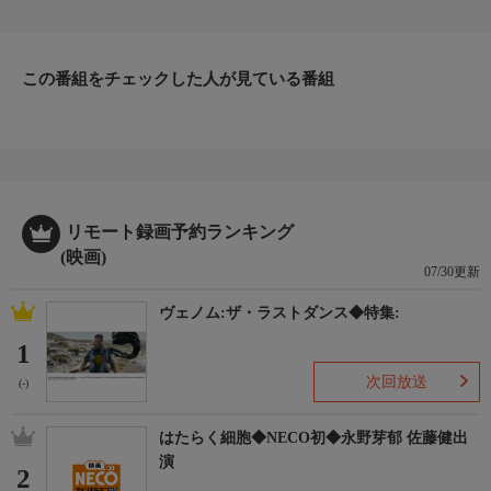
が、爆破の衝撃でクローンは全滅。アリスも超人的な能力を失っ
てしまう。その後、唯一の安息の地アルカディアの手がかりを得
たアリスはＬＡへ向かうが・・・。(2010年：アメリカ)
監督
この番組をチェックした人が見ている番組
ポール・Ｗ・Ｓ・アンダーソン
出演者
ミラ・ジョヴォヴィッチ／アリ・ラーター／ウェントワース・ミ
ラー
リモート録画予約ランキング
(映画)
07/30更新
ヴェノム:ザ・ラストダンス◆特集:
1
次回放送
(-)
はたらく細胞◆NECO初◆永野芽郁 佐藤健出
演
2