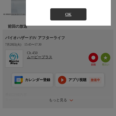
OK
前回の放送
バイオハザードIV アフターライフ
7月28日(火)
15:45〜17:30
Ch.450
ムービープラス
カレンダー登録
アプリ視聴
放送中
番組詳細内容
もっと見る
番組内容
近未来の東京・渋谷からＴ−ウイルスの感染が始まる。アリスは
自らのクローンとともに東京地下のアンブレラ本社を急襲する