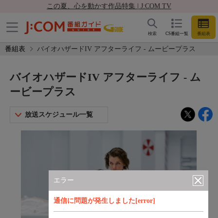
この夏、心を動かす作品特集 | J:COM TV
検索
CS番組一覧
番組表
番組表
バイオハザードIV アフターライフ - ムービープラス
バイオハザードIV アフターライフ - ム
ービープラス
放送スケジュール一覧
エラー
通信に問題が発生しました[error]