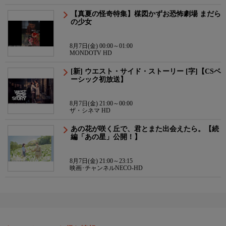
【真夏の怪奇特集】楳図かずお恐怖劇場 まだら
の少女
8月7日(金) 00:00～01:00
MONDOTV HD
[新] ウエスト・サイド・ストーリー [字]【CSベ
ーシック初放送】
8月7日(金) 21:00～00:00
ザ・シネマ HD
あの花が咲く丘で、君とまた出会えたら。【続
編「あの星」公開！】
8月7日(金) 21:00～23:15
映画･チャンネルNECO-HD