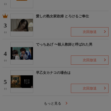
(-)
愛しの熟女家政婦 とろけるご奉仕
3
次回放送
(-)
でっちあげ 〜殺人教師と呼ばれた男
4
次回放送
(-)
早乙女カナコの場合は
5
次回放送
(-)
もっと見る