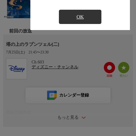
OK
前回の放送
塔の上のラプンツェル[二]
7月25日(土)
21:45〜23:30
Ch.603
ディズニー・チャンネル
カレンダー登録
番組詳細内容
もっと見る
番組情報
金色に輝く「魔法」の髪を持つ少女ラプンツェルは、深い森に囲
まれた高い塔の上から18年間一度も外に出たことがない。そんな