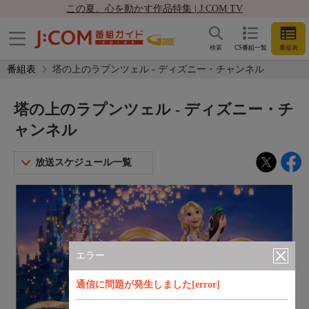
この夏、心を動かす作品特集 | J:COM TV
検索
CS番組一覧
番組表
番組表
塔の上のラプンツェル - ディズニー・チャンネル
塔の上のラプンツェル - ディズニー・チ
ャンネル
放送スケジュール一覧
エラー
通信に問題が発生しました[error]