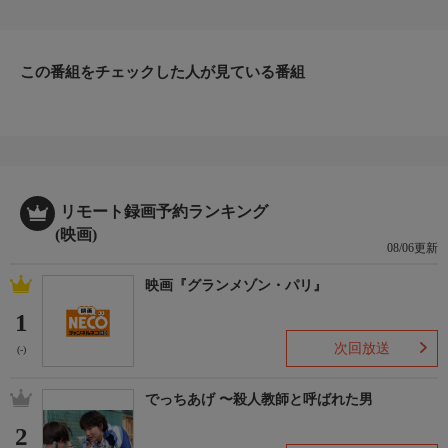
ラプンツェルは、毎年自分の誕生日になると夜空を舞うたくさん
の灯りに特別な想いを抱き、塔を出て灯りの本当の意味を知りた
いと願っていた。そんな中、突然塔に現れた大泥棒フリンと共
この番組をチェックした人が見ている番組
に、新しい世界への一歩を踏み出す。101分。2010年。（監督）
ネイサン・グレノ、バイロン・ハワード
リモート録画予約ランキング
(映画)
08/06更新
映画『グランメゾン・パリ』
1
次回放送
(-)
でっちあげ 〜殺人教師と呼ばれた男
2