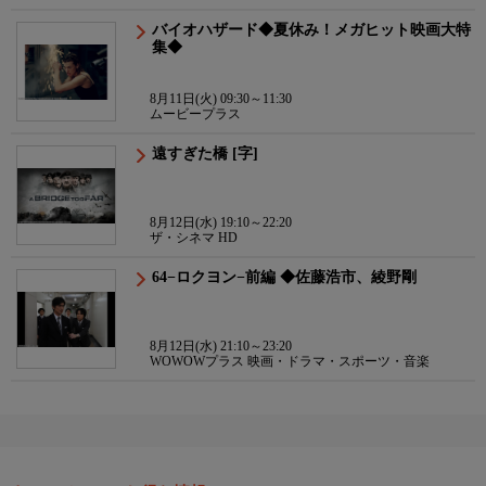
バイオハザード◆夏休み！メガヒット映画大特
集◆
8月11日(火) 09:30～11:30
ムービープラス
遠すぎた橋 [字]
8月12日(水) 19:10～22:20
ザ・シネマ HD
64−ロクヨン−前編 ◆佐藤浩市、綾野剛
8月12日(水) 21:10～23:20
WOWOWプラス 映画・ドラマ・スポーツ・音楽