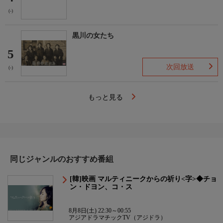
(-)
黒川の女たち
5
次回放送
(-)
もっと見る
同じジャンルのおすすめ番組
[韓]映画 マルティニークからの祈り<字>◆チョ
ン・ドヨン、コ・ス
8月8日(土) 22:30～00:55
アジアドラマチックTV（アジドラ）