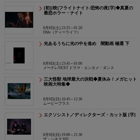
[初][映]フライトナイト/恐怖の夜[字]◆真夏の
最恐ホラー・ナイト
8月8日(土) 23:25～01:20
Dlife（ディーライフ）
光あるうちに光の中を進め 闇動画 極選 下
8月8日(土) 23:45～01:00
メ〜テレNEXT ドラマ・エンタメ・ダンス
三大怪獣 地球最大の決戦◆夏休み！メガヒット
映画大特集◆
8月9日(日) 10:45～12:30
ムービープラス
エクソシスト／ディレクターズ・カット版 [字]
8月9日(日) 19:00～21:30
ザ・シネマ HD