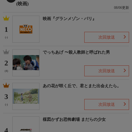
(映画)
08/06更新
映画『グランメゾン・パリ』
1
次回放送
(-)
でっちあげ 〜殺人教師と呼ばれた男
2
次回放送
(4)
あの花が咲く丘で、君とまた出会えたら。
3
次回放送
(-)
楳図かずお恐怖劇場 まだらの少女
4