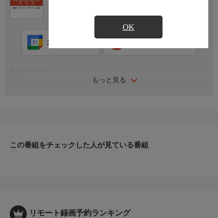
ポーツ・音楽
OK
カレンダー登録
アプリ視聴
放送中
番組詳細内容
もっと見る
番組内容
2007年 日本
監督：うえだひでひと
出演：ケンシロウ：阿部寛／ラオウ：宇梶剛士／ユリア：石田ゆ
り子／ナレーション：津嘉山正種
番組詳細
少女は少年に、未来を見たのか―？世界大戦後の荒廃した大地。
この番組をチェックした人が見ている番組
そこは国家も社会秩序も崩れ去り、混沌と狂気が支配する暴力の
荒野と化していた。ある男は己の欲望に生き、ある男は乱世に覇
を唱え、また、ある男は人々のために闘おうとした。最強と呼ば
れる男達の中、未来を希望の光で照らそうとした女がいた。女の
名はユリア。星々と彼女の宿命が響きあう。
リモート録画予約ランキング