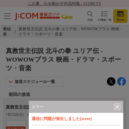
この夏、心を動かす作品特集 | J:COM TV
検索
CS番組一覧
番組表
番組
真救世主伝説 北斗の拳 ユリア伝 - WOWOWプラス 映画・
表
ドラマ・スポーツ・音楽
真救世主伝説 北斗の拳 ユリア伝 -
WOWOWプラス 映画・ドラマ・スポー
ツ・音楽
放送スケジュール一覧
前回の放送
エラー
真救世主伝説 北斗の拳 ユリア伝 【映画・OVA一挙放送】
7月25日(土)
15:00〜16:15
通信に問題が発生しました[error]
Ch.451
WOWOWプラス 映画・ドラマ・ス