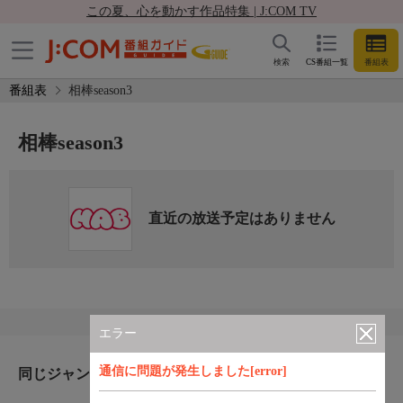
この夏、心を動かす作品特集 | J:COM TV
検索
CS番組一覧
番組表
番組表
相棒season3
相棒season3
直近の放送予定はありません
エラー
通信に問題が発生しました[error]
同じジャンルのおすすめ番組