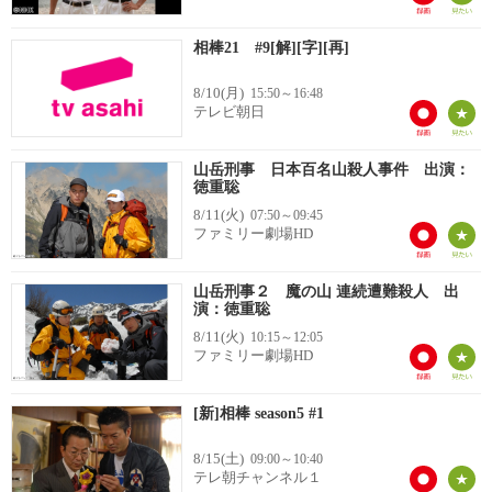
相棒21 #9[解][字][再]
8/10(月)
15:50～16:48
テレビ朝日
山岳刑事 日本百名山殺人事件 出演：
徳重聡
8/11(火)
07:50～09:45
ファミリー劇場HD
山岳刑事２ 魔の山 連続遭難殺人 出
演：徳重聡
8/11(火)
10:15～12:05
ファミリー劇場HD
[新]相棒 season5 #1
8/15(土)
09:00～10:40
テレ朝チャンネル１