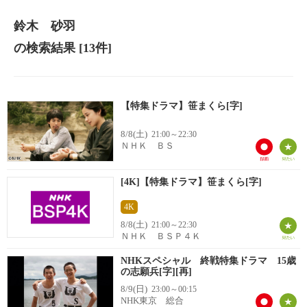
鈴木 砂羽
の検索結果
[13件]
【特集ドラマ】笹まくら[字]
8/8(土)
21:00～22:30
ＮＨＫ ＢＳ
[4K]【特集ドラマ】笹まくら[字]
4K
8/8(土)
21:00～22:30
ＮＨＫ ＢＳＰ４Ｋ
NHKスペシャル 終戦特集ドラマ 15歳
の志願兵[字][再]
8/9(日)
23:00～00:15
NHK東京 総合