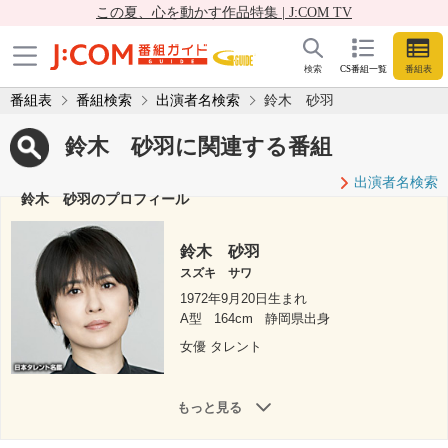
この夏、心を動かす作品特集 | J:COM TV
検索
CS番組一覧
番組表
番組表
番組検索
出演者名検索
鈴木 砂羽
鈴木 砂羽に関連する番組
出演者名検索
鈴木 砂羽のプロフィール
鈴木 砂羽
スズキ サワ
1972年9月20日生まれ
A型
164cm
静岡県出身
女優 タレント
もっと見る