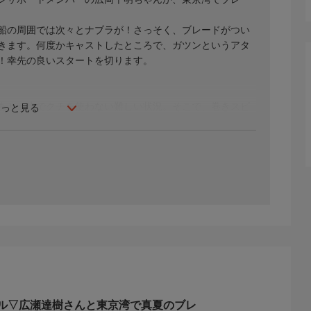
船の周囲では次々とナブラが！さっそく、ブレードがつい
きます。何度かキャストしたところで、ガツンというアタ
！幸先の良いスタートを切ります。
あと一歩でクチを使わない難しい状況。そこで、巻きスピ
もっと見る
ます。すると、その読みが的中。サワラに続いて、良型の
の動きに翻弄されながらも、的確に魚を見つけ出し、次々
まで続くのか!?
です！真夏の東京湾を舞台に、ブレードジギングの魅力を
ー)
ル▽広瀬達樹さんと東京湾で真夏のブレ