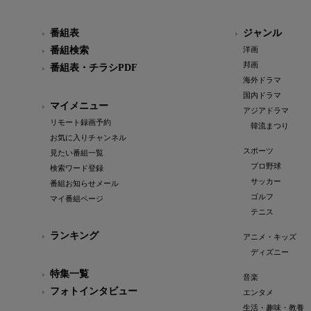
番組表
ジャンル
番組検索
洋画
邦画
番組表・チラシPDF
海外ドラマ
国内ドラマ
マイメニュー
アジアドラマ
リモート録画予約
韓流まつり
お気に入りチャンネル
スポーツ
見たい番組一覧
プロ野球
検索ワード登録
サッカー
番組お知らせメール
ゴルフ
マイ番組ページ
テニス
ランキング
アニメ・キッズ
ディズニー
特集一覧
音楽
フォトインタビュー
エンタメ
生活・趣味・教養