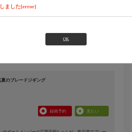
した[error]
OK
真夏のブレードジギング
録画予約
見たい
ンサポートメンバーの広岡千明ちゃんが、東京湾でブレー