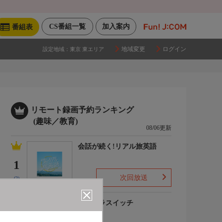
CS番組一覧
加入案内
番組表
地域変更
ログイン
設定地域：
東京 東エリア
リモート録画予約ランキング
(趣味／教育)
08/06更新
会話が続く!リアル旅英語
1
次回放送
(2)
ピタゴラスイッチ
2