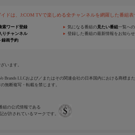
組ガイドは、J:COM TVで楽しめる全チャンネルを網羅した番組
検索ワード登録
気になる番組の
見たい番組
一覧への
入りチャンネル
登録した番組の最新情報をお知らせ
ト録画予約
ございます。
iVo Brands LLCおよび／またはその関連会社の日本国内における商標
材の無断複写・転載を禁じます。
、テレビ番組の公式情報である
スにのみ表記が許されているマークです。