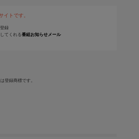
表サイトです。
登録
してくれる
番組お知らせメール
または登録商標です。