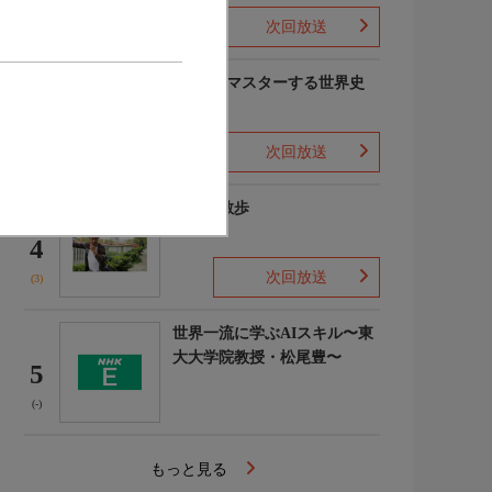
次回放送
(4)
3か月でマスターする世界史
3
次回放送
(7)
じゅん散歩
4
次回放送
(3)
世界一流に学ぶAIスキル〜東
大大学院教授・松尾豊〜
5
(-)
もっと見る