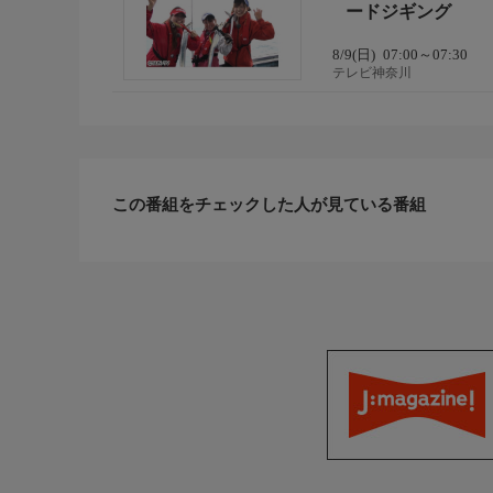
ードジギング
番組概要
プロの本格的なテクニックから、釣り初心者へのHo
8/9(日)
07:00～07:30
アルアチャンネル」。乞うご期待ですっ!
テレビ神奈川
番組HP
http://lure-ch.tv/
この番組をチェックした人が見ている番組