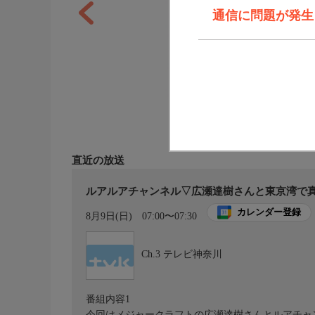
通信に問題が発生しま
直近の放送
ルアルアチャンネル▽広瀬達樹さんと東京湾で
カレンダー登録
8月9日(日)
07:00〜07:30
Ch.3
テレビ神奈川
番組内容1
今回はメジャークラフトの広瀬達樹さんとルアチャ