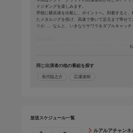
ドジギングを楽しみます。
早朝に横浜港を出船し、ポイントへ。到着すると、
たメタルジグを投げ、高速で巻いて足元まで寄せて
リが…。なんと、いきなりサワラをダブルキャッチ
番組内容2
しかし、表層では青物がメタルジグを追うものの、
ードや狙うレンジを細かく変えながら攻略していき
ワラサ（メジロ）をキャッチ！刻々と変わるナブラ
と釣果を重ねていきます。果たして、この時合はどこ
同じ出演者の他の番組を探す
長代聡之介
広瀬達樹
番組内容3
豪快に曲がるロッドと、迫力満点のファイトは必見
たっぷりお届けします。お楽しみに!
出演者
【アングラー】広瀬達樹（メジャークラフト)
【リポーター】広岡千明(ルアチャンサポートメンバ
放送スケジュール一覧
【ナレーション】長代聡之介
ルアルアチャンネ