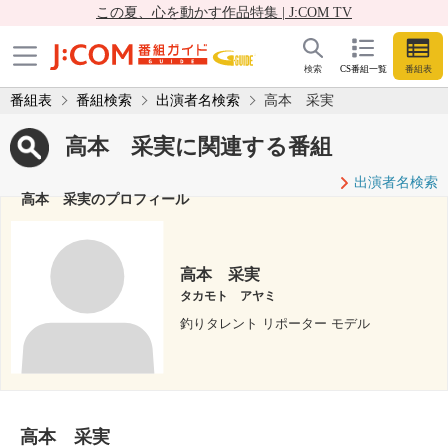
この夏、心を動かす作品特集 | J:COM TV
検索
CS番組一覧
番組表
番組表
番組検索
出演者名検索
高本 采実
高本 采実に関連する番組
出演者名検索
高本 采実のプロフィール
高本 采実
タカモト アヤミ
釣りタレント リポーター モデル
高本 采実