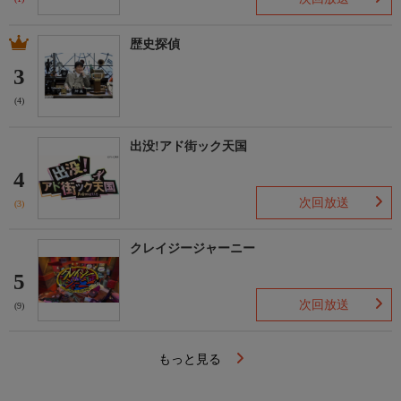
歴史探偵
3
(4)
出没!アド街ック天国
4
次回放送
(3)
クレイジージャーニー
5
次回放送
(9)
もっと見る