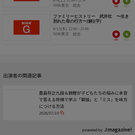
8/8(土)
22:00～22:47
NHK東京 総合
ファミリーヒストリー 武井壮 〜生き
別れた母の行方〜[解][字]
8/13(木)
22:00～23:00
NHK東京 総合
出演者の関連記事
豊島将之九段＆錦鯉が子どもたちの悩みに本音
で答える――将棋で学ぶ「緊張」と「ミス」を味方
につける方法
2026/07/10
J:magazine!
powered by