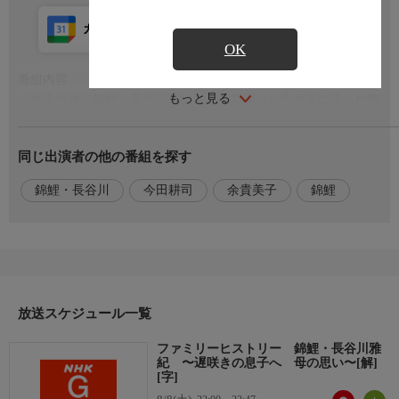
カレンダー登録
アプリ視聴
放送前
OK
番組内容
もっと見る
北海道出身の錦鯉・長谷川雅紀さん。新潟から北海道に渡った曽
祖父が札幌の二条市場で土産物店を開き成功する。父は成績優秀
で弁護士を目指したが挫折。その後、結婚し雅紀さんが生まれ
同じ出演者の他の番組を探す
た。しかし父の事業が失敗し一家は苦しい生活に追い込まれる。
これをきっかけに父は気力を失い、家を出て行くことに。雅紀さ
錦鯉・長谷川
今田耕司
余貴美子
錦鯉
んは芸人を目指すも40歳になっても芽が出なかった。そんな息子
を応援し続けた母。そこには、秘めた思いがあった。
出演者
【司会】今田耕司，【出演】長谷川雅紀，【語り】余貴美子
放送スケジュール一覧
ファミリーヒストリー 錦鯉・長谷川雅
紀 〜遅咲きの息子へ 母の思い〜[解]
[字]