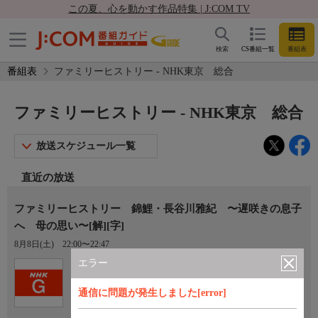
この夏、心を動かす作品特集 | J:COM TV
検索
CS番組一覧
番組表
番組表
ファミリーヒストリー - NHK東京 総合
ファミリーヒストリー - NHK東京 総合
放送スケジュール一覧
直近の放送
ファミリーヒストリー 錦鯉・長谷川雅紀 〜遅咲きの息子
へ 母の思い〜[解][字]
8月8日(土)
22:00〜22:47
エラー
Ch.1
NHK東京 総合
通信に問題が発生しました[error]