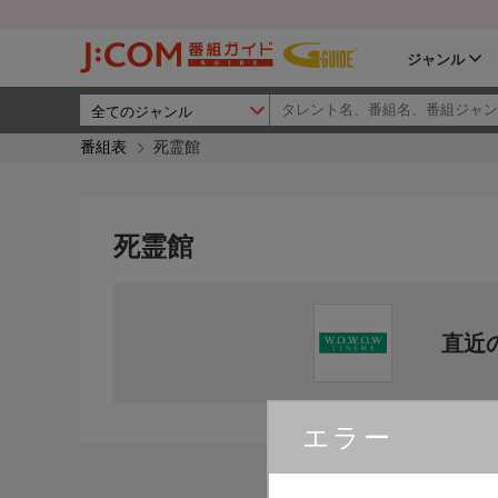
ジャンル
番組表
死霊館
死霊館
直近
エラー