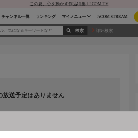
この夏、心を動かす作品特集 | J:COM TV
チャンネル一覧
ランキング
マイメニュー
J:COM STREAM
詳細検索
の放送予定はありません