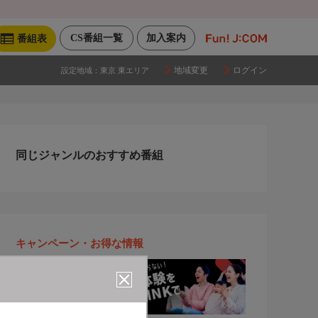
CS番組一覧
加入案内
番組表
地域変更
ログイン
設定地域：
東京 東エリア
同じジャンルのおすすめ番組
キャンペーン・お得な情報