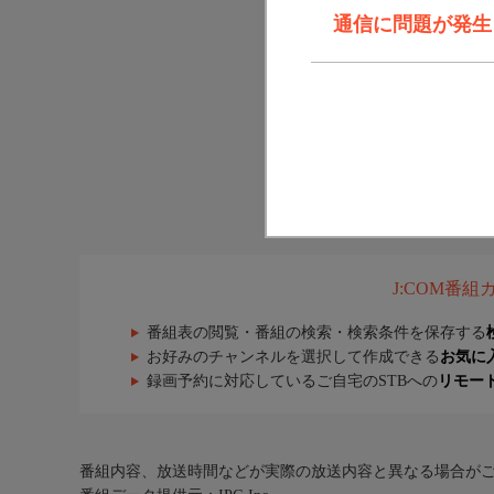
通信に問題が発生しま
J:COM番
番組表の閲覧・番組の検索・検索条件を保存する
お好みのチャンネルを選択して作成できる
お気に
録画予約に対応しているご自宅のSTBへの
リモー
番組内容、放送時間などが実際の放送内容と異なる場合が