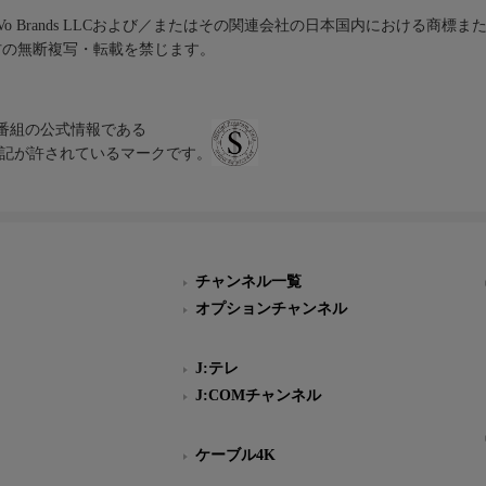
iVo Brands LLCおよび／またはその関連会社の日本国内における商標
材の無断複写・転載を禁じます。
、テレビ番組の公式情報である
スにのみ表記が許されているマークです。
チャンネル一覧
オプションチャンネル
J:テレ
J:COMチャンネル
ケーブル4K