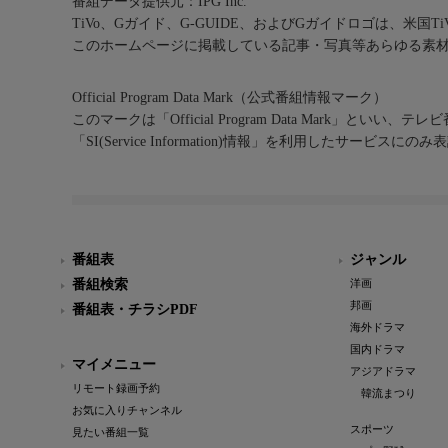
番組データ提供元：IPG Inc.
TiVo、Gガイド、G-GUIDE、およびGガイドロゴは、米国T
このホームページに掲載している記事・写真等あらゆる素
Official Program Data Mark（公式番組情報マーク）
このマークは「Official Program Data Mark」といい
「SI(Service Information)情報」を利用したサービ
番組表
ジャンル
番組検索
洋画
邦画
番組表・チラシPDF
海外ドラマ
国内ドラマ
マイメニュー
アジアドラマ
リモート録画予約
韓流まつり
お気に入りチャンネル
スポーツ
見たい番組一覧