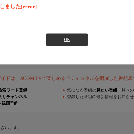
した[error]
OK
組ガイドは、J:COM TVで楽しめる全チャンネルを網羅した番組
検索ワード登録
気になる番組の
見たい番組
一覧への
入りチャンネル
登録した番組の最新情報をお知らせ
ト録画予約
ございます。