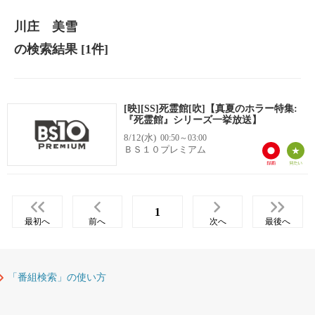
川庄 美雪
の検索結果
[1件]
[映][SS]死霊館[吹]【真夏のホラー特集:
『死霊館』シリーズ一挙放送】
8/12(水)
00:50～03:00
ＢＳ１０プレミアム
1
最初へ
前へ
次へ
最後へ
「番組検索」の使い方