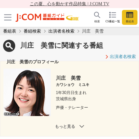
この夏、心を動かす作品特集 | J:COM TV
検索
CS番組一覧
番組表
番組表
番組検索
出演者名検索
川庄 美雪
川庄 美雪に関連する番組
出演者名検索
川庄 美雪のプロフィール
川庄 美雪
カワショウ ミユキ
1年30月日生まれ
茨城県出身
声優・ナレーター
もっと見る