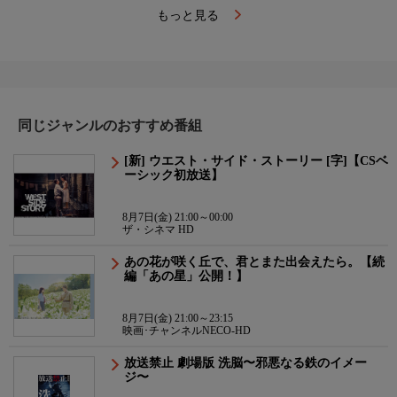
もっと見る
同じジャンルのおすすめ番組
[新] ウエスト・サイド・ストーリー [字]【CSベ
ーシック初放送】
8月7日(金) 21:00～00:00
ザ・シネマ HD
あの花が咲く丘で、君とまた出会えたら。【続
編「あの星」公開！】
8月7日(金) 21:00～23:15
映画･チャンネルNECO-HD
放送禁止 劇場版 洗脳〜邪悪なる鉄のイメー
ジ〜