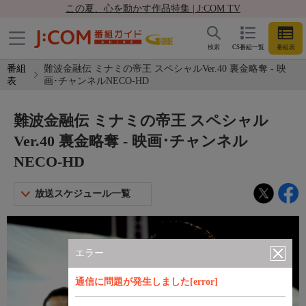
この夏、心を動かす作品特集 | J:COM TV
検索
CS番組一覧
番組表
番組
難波金融伝 ミナミの帝王 スペシャルVer.40 裏金略奪 - 映
表
画･チャンネルNECO-HD
難波金融伝 ミナミの帝王 スペシャル
Ver.40 裏金略奪 - 映画･チャンネル
NECO-HD
放送スケジュール一覧
エラー
通信に問題が発生しました[error]