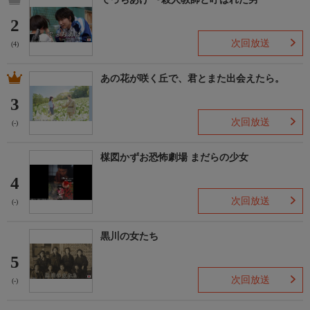
2
次回放送
(4)
あの花が咲く丘で、君とまた出会えたら。
3
次回放送
(-)
楳図かずお恐怖劇場 まだらの少女
4
次回放送
(-)
黒川の女たち
5
次回放送
(-)