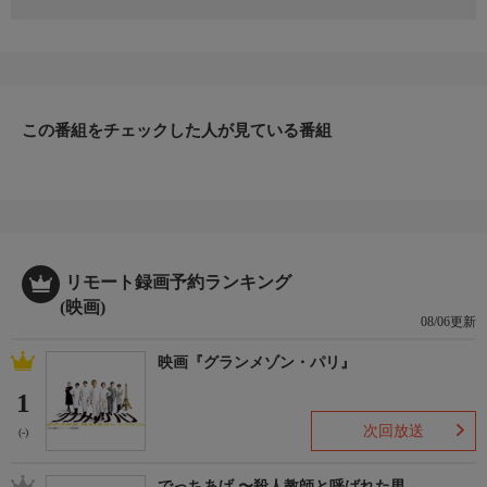
監督：萩庭貞明 出演：竹内力 川島なお美 山本太郎 梅沢富
美男 二宮さよ子 越智静香 薬師寺保栄 清水圭 島田洋七
前田五郎 川島朋子 山口美也子 北見敏之 天田益男 ゆうき
哲也
博打がもとで銀次郎に借金をしている日雇い暮らしの徳山が、追
この番組をチェックした人が見ている番組
加融資を頼みに来た。近々大金の入るあてがあると言う徳山。し
かしその数日後、徳山が自殺したとの報せが入り…。
リモート録画予約ランキング
(映画)
08/06更新
映画『グランメゾン・パリ』
1
次回放送
(-)
でっちあげ 〜殺人教師と呼ばれた男