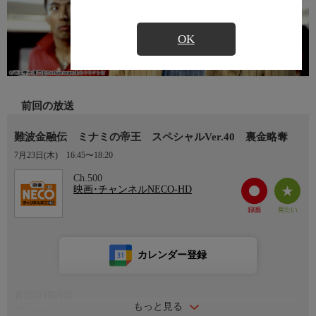
OK
前回の放送
難波金融伝 ミナミの帝王 スペシャルVer.40 裏金略奪
7月23日(木)
16:45〜18:20
Ch.500
映画･チャンネルNECO-HD
カレンダー登録
番組詳細内容
もっと見る
番組内容