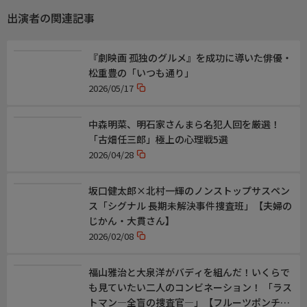
出演／関連情報
出演者の関連記事
(2013年 日本)
【監督】西谷弘
【脚本】福田靖
『劇映画 孤独のグルメ』を成功に導いた俳優・
【出演】福山雅治、吉高由里子、北村一輝、杏、山崎光、西田尚
松重豊の「いつも通り」
美
2026/05/17
中森明菜、明石家さんまら名犯人回を厳選！
「古畑任三郎」極上の心理戦5選
2026/04/28
坂口健太郎×北村一輝のノンストップサスペン
ス「シグナル 長期未解決事件捜査班」【夫婦の
じかん・大貫さん】
2026/02/08
福山雅治と大泉洋がバディを組んだ！いくらで
も見ていたい二人のコンビネーション！ 「ラス
トマン―全盲の捜査官―」【フルーツポンチ・