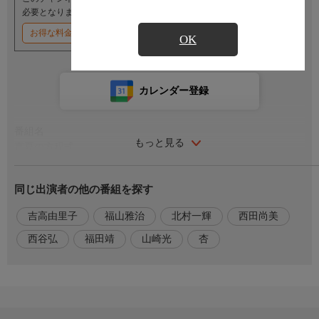
必要となります。
お得な料金割引キャンペーン実施中
OK
カレンダー登録
番組名
もっと見る
真夏の方程式
番組内容
同じ出演者の他の番組を探す
物理学者の湯川は美しい自然が海に残る玻璃ヶ浦の海底鉱物資源
開発計画の説明会に招かれ、旅館“緑岩荘”に滞在する。彼は親の
吉高由里子
福山雅治
北村一輝
西田尚美
都合で夏休みを伯母一家が経営する旅館で過ごすことになった少
西谷弘
福田靖
山崎光
杏
年・恭平と出会う。翌朝、堤防下の岩場で男性の変死体が発見さ
れる。遺体は元警視庁捜査一課の刑事で、服役後に消息を絶った
ある殺人事件の犯人を捜していたらしい。現地入りした警視庁捜
査一課の刑事・美砂は湯川に捜査への協力を依頼する。