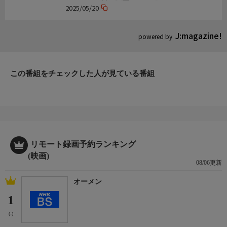
村上健志】
2025/05/20
J:magazine!
powered by
この番組をチェックした人が見ている番組
リモート録画予約ランキング
(映画)
08/06更新
オーメン
1
(-)