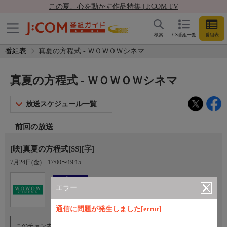
この夏、心を動かす作品特集 | J:COM TV
検索
CS番組一覧
番組表
番組表
真夏の方程式 - ＷＯＷＯＷシネマ
真夏の方程式 - ＷＯＷＯＷシネマ
放送スケジュール一覧
前回の放送
[映]真夏の方程式[SS][字]
7月24日(金)
17:00〜19:15
Ch.193
オプション
ＷＯＷＯＷシネマ
エラー
通信に問題が発生しました[error]
このチャンネルのご視聴には、オプションチャンネル(有料)のご契約が