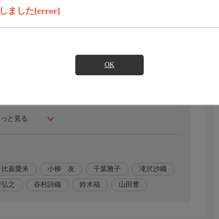
録画予約
見たい
した[error]
OK
もっと見る
比嘉愛未
小柳 友
千葉雅子
滝沢沙織
野弘之
谷村詩織
鈴木福
山田豊
ダヲ）を薫（芦田愛菜）と友樹（鈴木福）は揺り起こす。
とぼけ発言を披露する友樹だったが、しっかり者の薫の姿