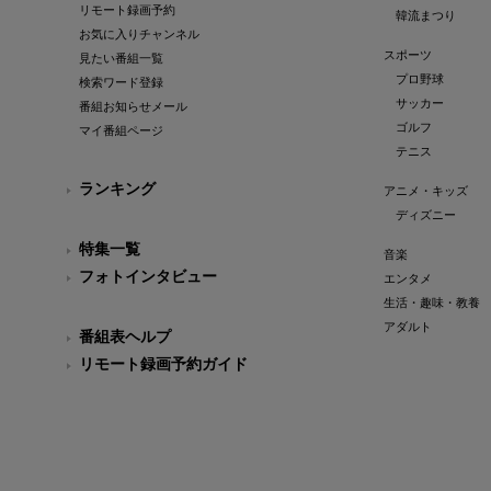
リモート録画予約
韓流まつり
お気に入りチャンネル
スポーツ
見たい番組一覧
プロ野球
検索ワード登録
サッカー
番組お知らせメール
ゴルフ
マイ番組ページ
テニス
ランキング
アニメ・キッズ
ディズニー
特集一覧
音楽
フォトインタビュー
エンタメ
生活・趣味・教養
アダルト
番組表ヘルプ
リモート録画予約ガイド