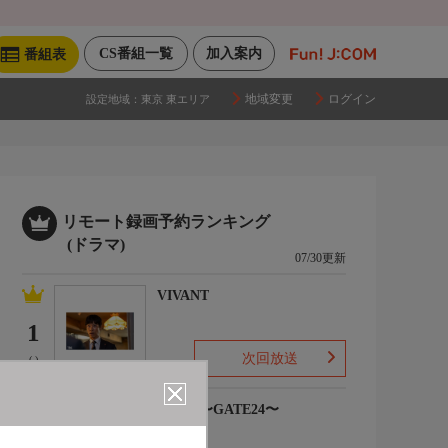
CS番組一覧
加入案内
番組表
地域変更
ログイン
設定地域：
東京 東エリア
リモート録画予約ランキング
(ドラマ)
07/30更新
VIVANT
1
次回放送
(-)
大空港〜GATE24〜
2