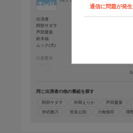
Ch.3
テレビ神奈川
通信に問題が発生しま
出演者
阿部サダヲ
芦田愛菜
鈴木福
ムック(犬)
比嘉愛未
小柳 友
千葉雅子
外岡えりか
滝沢沙織
同じ出演者の他の番組を探す
伊武雅刀
阿部サダヲ
外岡えりか
芦田愛菜
世良公則
伊武雅刀
世良公則
六角慎司
澤
番組内容1
とある日曜日の朝。ぐっすり眠っている護（阿部サ
今日は日曜参観の日だ。日曜参観では、さっそくお