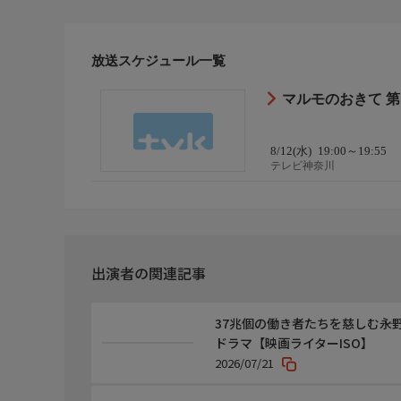
に、護も満足げ。そして担任の杉下（六角慎司）か
よいので調べてくるようにと宿題が出る。
放送スケジュール一覧
番組内容2
子供たちは家族の「お仕事調査隊」の隊員となって
マルモのおきて 
り道、かな（滝沢沙織）から護に電話があり、ラン
かなに双子の存在を話せないでいた。一方、「お仕
芸能レポーターの装いで風呂上がりの護に仕事内容
8/12(水)
19:00～19:55
テレビ神奈川
番組内容3
しかし、護はかなとのメールのやりとりに夢中で、
話すが、かなはもちろんのこと会社にも双子のこと
日曜参観の振り替え休日で平日がお休みになった双
する護を尾行して・・・?
出演者の関連記事
音楽
37兆個の働き者たちを慈しむ―
音楽:澤野弘之、山田豊
ドラマ【映画ライターISO】
主題歌:薫と友樹、たまにムック。「マル・マル・
2026/07/21
挿入歌:谷村詩織「きみのとなりで」(dao)