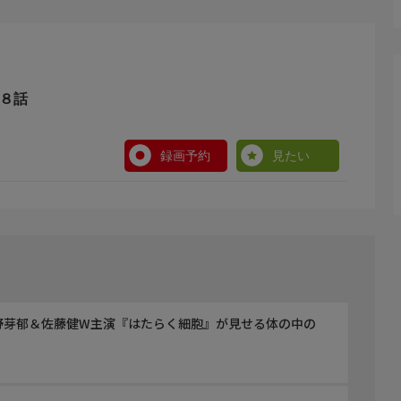
らは、お父さんやお母さんの仕事についてどんなことでも
、調査結果を学校で発表することになった。日曜参観の帰
第８話
チに誘われる。「もちろん！」と即答する護だが、まだ、
事調査隊」としてやる気まんまんの双子。ノートを片手に
を突撃している。
録画予約
見たい
ぼんやりした答えばかり。護の会社に行ってみたいと薫は
は秘密にしているため、だめの一点張り。そんなある日、
子は、「お仕事調査隊」の仕事をまっとうするため、出社
―永野芽郁＆佐藤健W主演『はたらく細胞』が見せる体の中の
モリ・モリ！」（ユニバーサルミュージック合同会社)