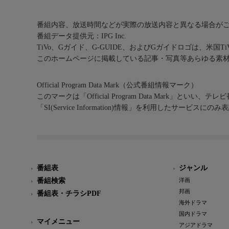
番組内容、放送時間などが実際の放送内容と異なる場合が
番組データ提供元：IPG Inc.
TiVo、Gガイド、G-GUIDE、およびGガイドロゴは、米国T
このホームページに掲載している記事・写真等あらゆる素
Official Program Data Mark（公式番組情報マーク）
このマークは「Official Program Data Mark」といい
「SI(Service Information)情報」を利用したサービ
番組表
ジャンル
番組検索
洋画
邦画
番組表・チラシPDF
海外ドラマ
国内ドラマ
マイメニュー
アジアドラマ