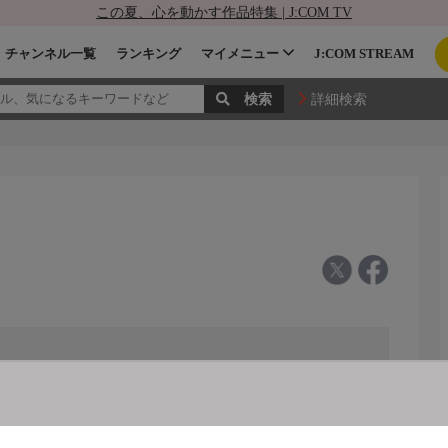
この夏、心を動かす作品特集 | J:COM TV
チャンネル一覧
ランキング
マイメニュー
J:COM STREAM
詳細検索