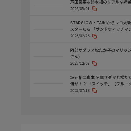
芦田愛菜＆鈴木福のリアルな姉
2026/05/01
STARGLOW・TAIKIからレ
スターたち 「サンドウィッチマ
2026/02/26
阿部サダヲ×松たか子のマリッジ
さん)
2025/12/07
坂元裕二脚本 阿部サダヲと松た
何が！？ 「スイッチ」【フルー
2025/07/18