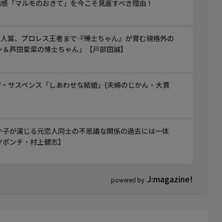
弟感「マルモのおきて」を今こそ見返すべき理由！
コ大新人賞、プロレス王者まで――『博士ちゃん』が育む規格外の
ン＆芦田愛菜の博士ちゃん」【戸部田誠】
・サスペンス「しあわせな結婚」(夫婦のじかん・大貫
か子が演じる元恋人同士の不思議な関係の過去には一体
ツポンチ・村上健志】
J:magazine!
powered by