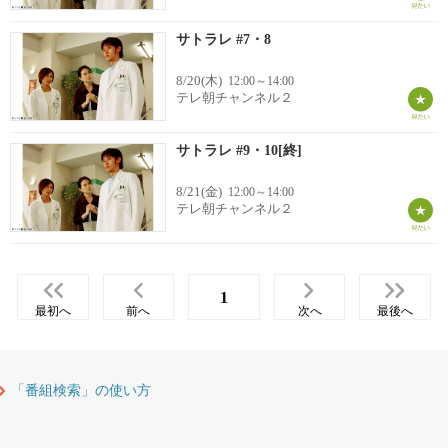
サトラレ #7・8
8/20(木)
12:00～14:00
テレ朝チャンネル２
サトラレ #9・10[終]
8/21(金)
12:00～14:00
テレ朝チャンネル２
1
最初へ
前へ
次へ
最後へ
「番組検索」の使い方