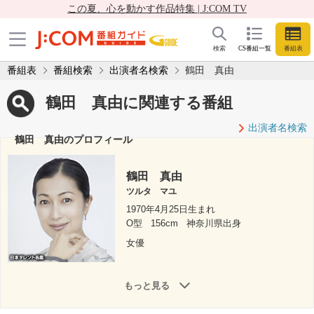
この夏、心を動かす作品特集 | J:COM TV
検索
CS番組一覧
番組表
番組表
番組検索
出演者名検索
鶴田 真由
鶴田 真由に関連する番組
出演者名検索
鶴田 真由のプロフィール
鶴田 真由
ツルタ マユ
1970年4月25日生まれ
O型
156cm
神奈川県出身
女優
もっと見る