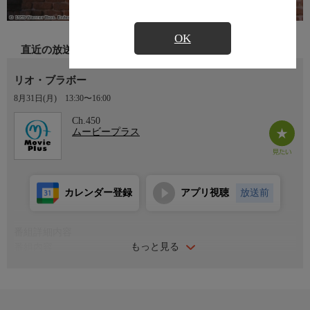
OK
直近の放送
リオ・ブラボー
8月31日(月)
13:30〜16:00
Ch.450
ムービープラス
カレンダー登録
アプリ視聴
放送前
番組詳細内容
もっと見る
番組内容
メキシコとの国境に近いテキサスの町リオ・ブラボー。保安官の
チャンスは殺人を犯したジョーという男を逮捕するが、この地方
の勢力家であるジョーの兄バーデットが町を封鎖。ジョーの釈放
を求めて脅迫してくるバーデットの一味に対し、チャンスは僅か