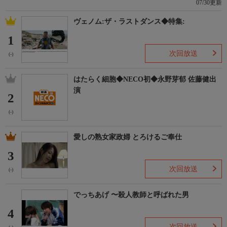
07/30更新
ヴェノム:ザ・ラストダンス◆特集:
1
次回放送
(-)
はたらく細胞◆NECO初◆永野芽郁 佐藤健出
演
2
(-)
愛しの熟女家政婦 とろけるご奉仕
3
次回放送
(-)
でっちあげ 〜殺人教師と呼ばれた男
4
次回放送