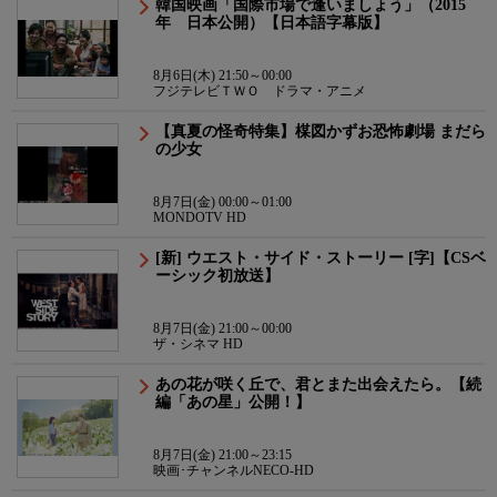
韓国映画「国際市場で逢いましょう」（2015
年 日本公開）【日本語字幕版】
8月6日(木) 21:50～00:00
フジテレビＴＷＯ ドラマ・アニメ
【真夏の怪奇特集】楳図かずお恐怖劇場 まだら
の少女
8月7日(金) 00:00～01:00
MONDOTV HD
[新] ウエスト・サイド・ストーリー [字]【CSベ
ーシック初放送】
8月7日(金) 21:00～00:00
ザ・シネマ HD
あの花が咲く丘で、君とまた出会えたら。【続
編「あの星」公開！】
8月7日(金) 21:00～23:15
映画･チャンネルNECO-HD