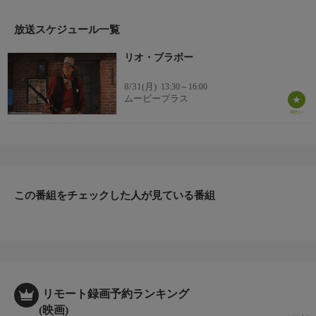
な味方とともに立ち向かうことになる。(1959年：アメリカ)
監督
放送スケジュール一覧
ハワード・ホークス
リオ・ブラボー
出演者
ジョン・ウェイン／ディーン・マーティン／リッキー・ネルソン
8/31(月)
13:30～16:00
ムービープラス
この番組をチェックした人が見ている番組
リモート録画予約ランキング
(映画)