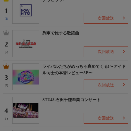
1
次回放送
(2)
列車で旅する歌謡曲
2
次回放送
(5)
ライバルたちがめっちゃ褒めてくる!〜アイド
ル同士の本音レビューSP〜
3
次回放送
(8)
STU48 石田千穂卒業コンサート
4
次回放送
(-)