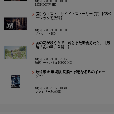
8月7日(金) 00:00～01:00
MONDOTV HD
[新] ウエスト・サイド・ストーリー [字]【CSベ
ーシック初放送】
8月7日(金) 21:00～00:00
ザ・シネマ HD
あの花が咲く丘で、君とまた出会えたら。【続
編「あの星」公開！】
8月7日(金) 21:00～23:15
映画･チャンネルNECO-HD
放送禁止 劇場版 洗脳〜邪悪なる鉄のイメー
ジ〜
8月7日(金) 23:55～01:40
ファミリー劇場HD