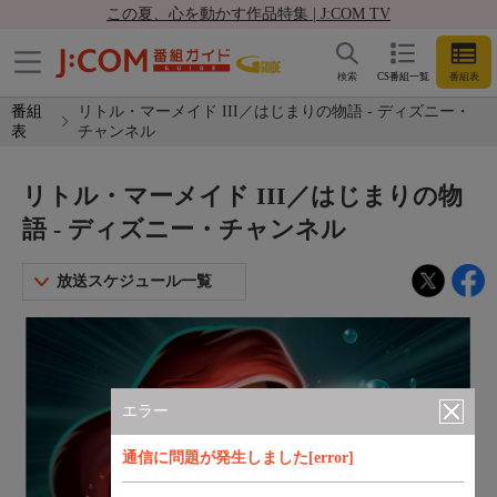
この夏、心を動かす作品特集 | J:COM TV
検索
CS番組一覧
番組表
番組
リトル・マーメイド III／はじまりの物語 - ディズニー・
表
チャンネル
リトル・マーメイド III／はじまりの物
語 - ディズニー・チャンネル
放送スケジュール一覧
エラー
通信に問題が発生しました[error]