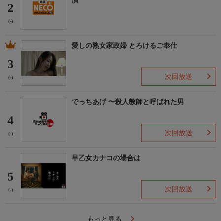
演
2
(-)
愛しの熟女家政婦 とろけるご奉仕
3
次回放送
(-)
でっちあげ 〜殺人教師と呼ばれた男
4
次回放送
(-)
早乙女カナコの場合は
5
次回放送
(-)
もっと見る