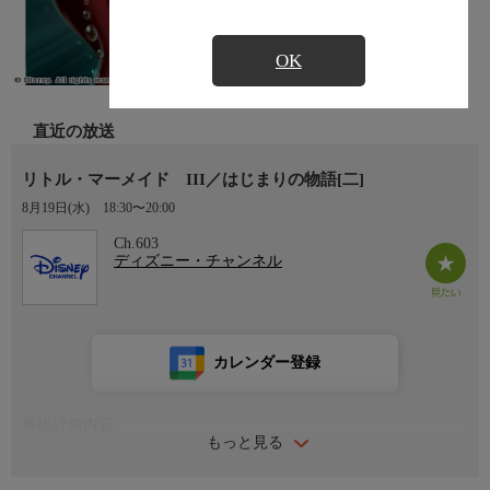
OK
直近の放送
リトル・マーメイド III／はじまりの物語[二]
8月19日(水)
18:30〜20:00
Ch.603
ディズニー・チャンネル
カレンダー登録
番組詳細内容
もっと見る
番組情報
世界中で愛されるプリンセス アリエルが、エリック王子に出会