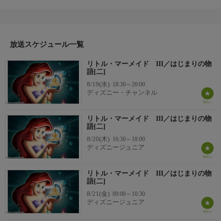
う前の物語。幼いアリエルは、父トリトン王、母アテナ女王、6
人の姉たちと共に、温かな愛と音楽に満ちた海の王国で幸せに暮
らしていた。ところがある時アテナ女王を失い悲しみに暮れたト
リトン王は、彼女が愛した音楽をいっさい禁じてしまう。父や家
放送スケジュール一覧
族との絆と、愛する音楽との間で悩むアリエルはある大きな決心
をする。77分。2008年。（監督）ペギー・ホームズ
リトル・マーメイド III／はじまりの物
語[二]
8/19(水)
18:30～20:00
ディズニー・チャンネル
リトル・マーメイド III／はじまりの物
語[二]
8/20(木)
16:30～18:00
ディズニージュニア
リトル・マーメイド III／はじまりの物
語[二]
8/21(金)
09:00～10:30
ディズニージュニア