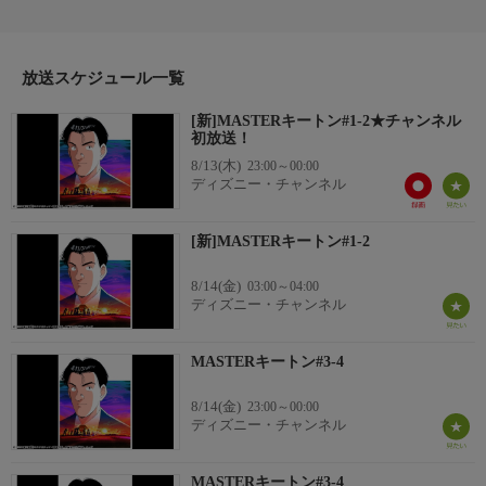
（保険調査員）、そして元SAS（英国特殊空挺部隊）のサバイバ
ル教官（マスター）という変わったキャリアを持つ男、平賀＝キ
ートン・太一が、世界をまたにかけ保険調査員として難事件に挑
放送スケジュール一覧
む、国際派サスペンス！／原作：浦沢直樹、勝鹿北星、長崎尚志
／キャラクターデザイン・総作画監督：高坂希太郎
[新]MASTERキートン#1-2★チャンネル
初放送！
8/13(木)
23:00～00:00
ディズニー・チャンネル
[新]MASTERキートン#1-2
8/14(金)
03:00～04:00
ディズニー・チャンネル
MASTERキートン#3-4
8/14(金)
23:00～00:00
ディズニー・チャンネル
MASTERキートン#3-4