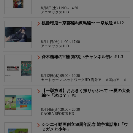
8月8日(土) 11:00～14:30
アニマックスＨＤ
桃源暗鬼〜京都編&練馬編〜 一挙放送 #1-12
8月11日(火) 11:00～17:00
アニマックスＨＤ
斉木楠雄のΨ難 第2期 <チャンネル初> ＃1-3
8月12日(水) 09:00～10:30
カートゥーン ネットワークHD 海外アニメ国内アニメ
【一挙放送】おおきく振りかぶって 〜夏の大会
編〜「次は？」 #1
8月14日(金) 20:00～20:30
GAORA SPORTS HD
シンエイ動画創立50周年記念 戦争童話集1「ウ
ミガメと少年」