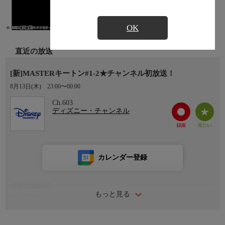
OK
直近の放送
[新]MASTERキートン#1-2★チャンネル初放送！
8月13日(木)
23:00〜00:00
Ch.603
ディズニー・チャンネル
カレンダー登録
番組詳細内容
もっと見る
番組情報
小学館「ビッグコミックオリジナル」にて'88年〜'94年にかけて
連載された大ヒットコミックをアニメ化。考古学者にしてオプ