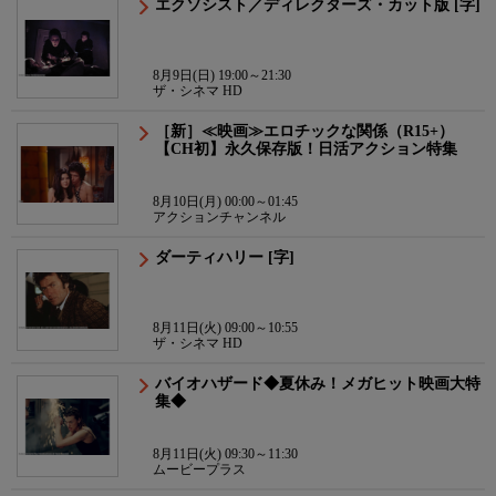
エクソシスト／ディレクターズ・カット版 [字]
8月9日(日) 19:00～21:30
ザ・シネマ HD
［新］≪映画≫エロチックな関係（R15+）
【CH初】永久保存版！日活アクション特集
8月10日(月) 00:00～01:45
アクションチャンネル
ダーティハリー [字]
8月11日(火) 09:00～10:55
ザ・シネマ HD
バイオハザード◆夏休み！メガヒット映画大特
集◆
8月11日(火) 09:30～11:30
ムービープラス