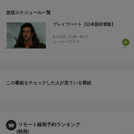
めに立ちあがる。(1995年：アメリカ)
監督・主演
放送スケジュール一覧
メル・ギブソン
ブレイブハート【日本語吹替版】
出演者
ジェームズ・ロビンソン／ショーン・ローラー／サンディ・ネル
8/23(日)
21:00～00:15
ソン
ムービープラス
声の出演
大塚明夫／亀井芳子／田原アルノ／柳沢栄治
この番組をチェックした人が見ている番組
リモート録画予約ランキング
(映画)