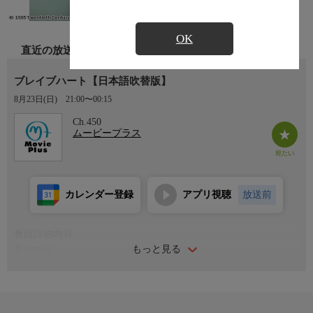
OK
直近の放送
ブレイブハート【日本語吹替版】
8月23日(日)
21:00〜00:15
Ch.450
ムービープラス
カレンダー登録
アプリ視聴
放送前
番組詳細内容
もっと見る
番組内容
残虐な王・エドワード１世率いるイングランドの侵略で、家族を
皆殺しにされたウィリアム。成長して久々に故郷に戻るが、愛す
る妻もイングランド兵に惨殺されてしまう。復讐を誓う彼は、祖
国の解放を願うスコットランドの民衆と共に、自由を勝ち取るた