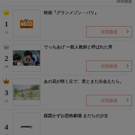
08/06更新
映画『グランメゾン・パリ』
1
次回放送
(-)
でっちあげ 〜殺人教師と呼ばれた男
2
次回放送
(4)
あの花が咲く丘で、君とまた出会えたら。
3
次回放送
(-)
楳図かずお恐怖劇場 まだらの少女
4