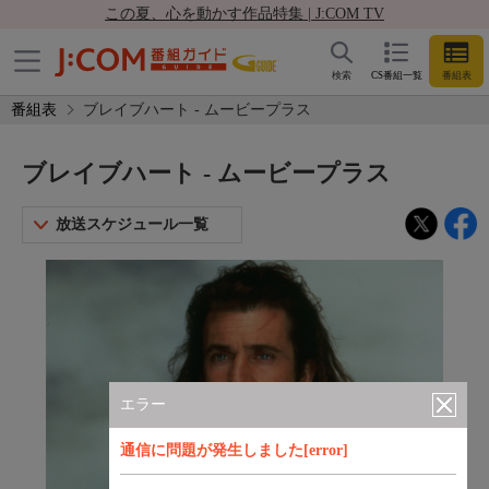
この夏、心を動かす作品特集 | J:COM TV
検索
CS番組一覧
番組表
番組表
ブレイブハート - ムービープラス
ブレイブハート - ムービープラス
放送スケジュール一覧
エラー
通信に問題が発生しました[error]