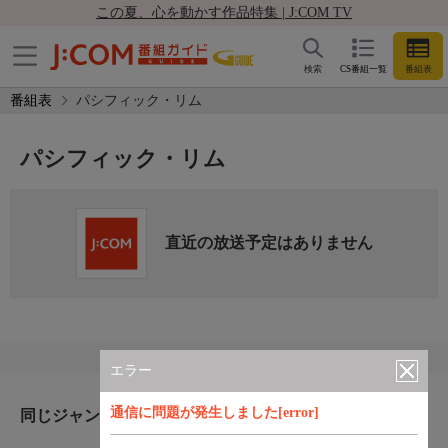
この夏、心を動かす作品特集 | J:COM TV
検索
CS番組一覧
番組表
番組表
パシフィック・リム
パシフィック・リム
直近の放送予定はありません
エラー
通信に問題が発生しました[error]
同じジャンルのおすすめ番組