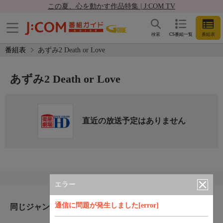
この夏、心を動かす作品特集 | J:COM TV
検索
CS番組一覧
番組表
番組表
あずみ2 Death or Love
あずみ2 Death or Love
直近の放送予定はありません
エラー
通信に問題が発生しました[error]
同じジャンルのおすすめ番組